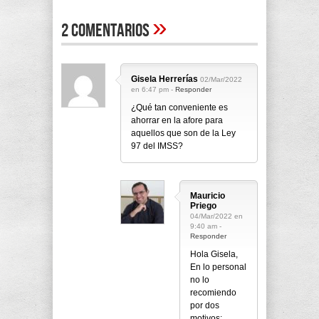
»
2 Comentarios
Gisela Herrerías
02/Mar/2022
en 6:47 pm -
Responder
¿Qué tan conveniente es
ahorrar en la afore para
aquellos que son de la Ley
97 del IMSS?
Mauricio
Priego
04/Mar/2022 en
9:40 am -
Responder
Hola Gisela,
En lo personal
no lo
recomiendo
por dos
motivos: