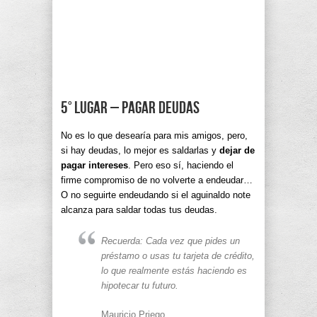
5° lugar – Pagar deudas
No es lo que desearía para mis amigos, pero,
si hay deudas, lo mejor es saldarlas y
dejar de
pagar intereses
. Pero eso sí, haciendo el
firme compromiso de no volverte a endeudar…
O no seguirte endeudando si el aguinaldo note
alcanza para saldar todas tus deudas.
Recuerda: Cada vez que pides un
préstamo o usas tu tarjeta de crédito,
lo que realmente estás haciendo es
hipotecar tu futuro.
Mauricio Priego