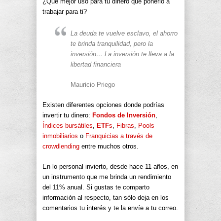
¿Qué mejor uso para tu dinero que ponerlo a
trabajar para ti?
La deuda te vuelve esclavo, el ahorro
te brinda tranquilidad, pero la
inversión… La inversión te lleva a la
libertad financiera
Mauricio Priego
Existen diferentes opciones donde podrías
invertir tu dinero:
Fondos de Inversión
,
Índices bursátiles
,
ETF
s
,
Fibras
,
Pools
inmobiliarios
o
Franquicias a través de
crowdlending
entre muchos otros.
En lo personal invierto, desde hace 11 años, en
un instrumento que me brinda un rendimiento
del 11% anual. Si gustas te comparto
información al respecto, tan sólo deja en los
comentarios tu interés y te la envíe a tu correo.