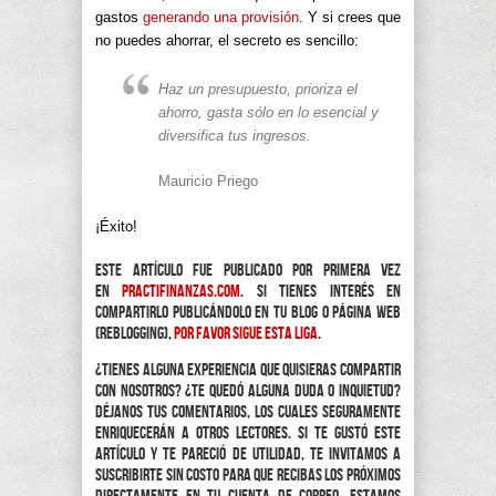
gastos
generando una provisión
. Y si crees que
no puedes ahorrar, el secreto es sencillo:
Haz un presupuesto, prioriza el
ahorro, gasta sólo en lo esencial y
diversifica tus ingresos.
Mauricio Priego
¡Éxito!
Este artículo fue publicado por primera vez
en
practifinanzas.com
. Si tienes interés en
compartirlo publicándolo en tu blog o página web
(reblogging),
por favor sigue esta liga
.
¿Tienes alguna experiencia que quisieras compartir
con nosotros? ¿Te quedó alguna duda o inquietud?
Déjanos tus comentarios, los cuales seguramente
enriquecerán a otros lectores. Si te gustó este
artículo y te pareció de utilidad, te invitamos a
suscribirte sin costo para que recibas los próximos