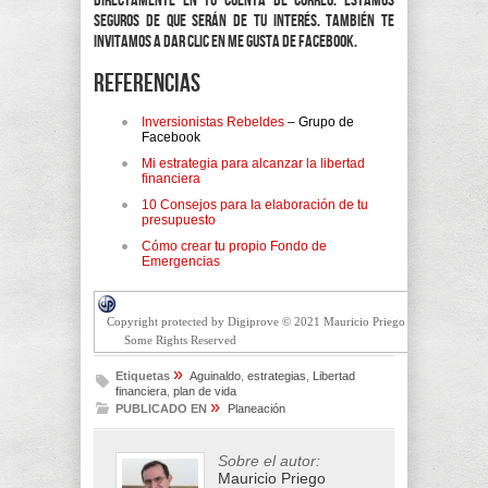
directamente en tu cuenta de correo. Estamos
seguros de que serán de tu interés. También te
invitamos a dar clic en Me Gusta de Facebook.
Referencias
Inversionistas Rebeldes
– Grupo de
Facebook
Mi estrategia para alcanzar la libertad
financiera
10 Consejos para la elaboración de tu
presupuesto
Cómo crear tu propio Fondo de
Emergencias
Copyright protected by Digiprove © 2021 Mauricio Priego
Some Rights Reserved
»
Etiquetas
Aguinaldo
,
estrategias
,
Libertad
financiera
,
plan de vida
»
PUBLICADO EN
Planeación
Sobre el autor:
Mauricio Priego