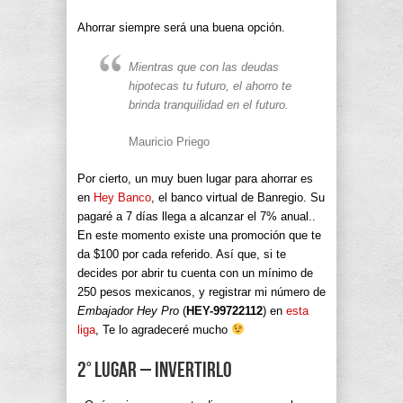
Ahorrar siempre será una buena opción.
Mientras que con las deudas
hipotecas tu futuro, el ahorro te
brinda tranquilidad en el futuro.
Mauricio Priego
Por cierto, un muy buen lugar para ahorrar es
en
Hey Banco
, el banco virtual de Banregio. Su
pagaré a 7 días llega a alcanzar el 7% anual..
En este momento existe una promoción que te
da $100 por cada referido. Así que, si te
decides por abrir tu cuenta con un mínimo de
250 pesos mexicanos, y registrar mi número de
Embajador Hey Pro
(
HEY-99722112
) en
esta
liga
, Te lo agradeceré mucho
2° lugar – Invertirlo