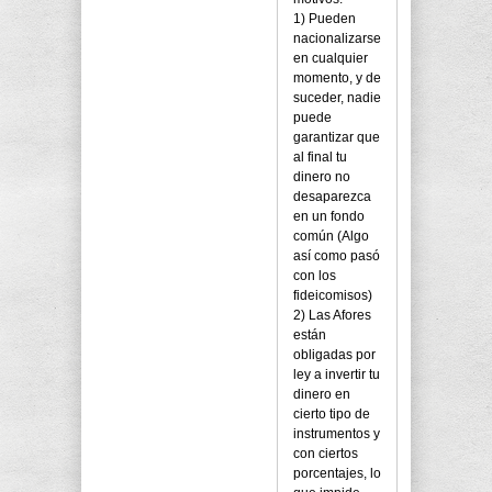
1) Pueden
nacionalizarse
en cualquier
momento, y de
suceder, nadie
puede
garantizar que
al final tu
dinero no
desaparezca
en un fondo
común (Algo
así como pasó
con los
fideicomisos)
2) Las Afores
están
obligadas por
ley a invertir tu
dinero en
cierto tipo de
instrumentos y
con ciertos
porcentajes, lo