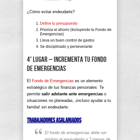
¿Cómo evitar endeudarte?
Define tu presupuesto
Prioriza el ahorro (Incluyendo tu Fondo de
Emergencias)
Lleva un buen control de gastos
Se disciplinado y perseverante
4° lugar – Incrementa tu Fondo
de Emergencias
El
Fondo de Emergencias
es un elemento
estratégico de tus finanzas personales: Te
permite
salir adelante ante emergencias
o
situaciones no planeadas, ¡incluso ayudar a tu
familia!
sin endeudarte
.
Trabajadores asalariados
El fondo de emergencias debe ser
mínimo el equivalente a 3 meses de