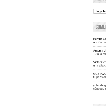
Indice
Come
Beatriz 
opción qu
Antonia o
10 a la M
Víctor Oc
una alta c
GUSTAV
tu pensió
yolanda g
cónyuge r