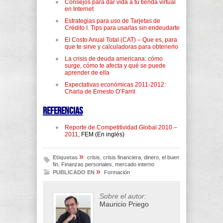
Consejos para dar vida a tu tienda virtual
en Internet
Estrategias para uso de Tarjetas de
Crédito I. Tips para usarlas sin endeudarte
El Costo Anual Total (CAT) – Que es, para
que te sirve y calculadoras para obtenerlo
La crisis de deuda americana: cómo
surge, cómo te afecta y qué se puede
aprender de ella
Expectativas económicas 2011-2012:
Charla de Ernesto O’Farril
Referencias
Reporte de Competitividad Global 2010 –
2011
, FEM (En inglés)
»
Etiquetas
crisis
,
crisis financiera
,
dinero
,
el buen
fin
,
Finanzas personales
,
mercado interno
»
PUBLICADO EN
Formación
Sobre el autor:
Mauricio Priego