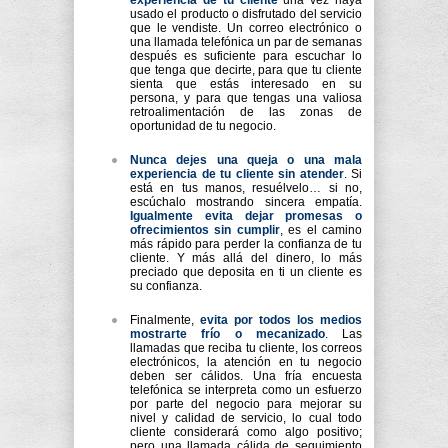
experiencia de tu cliente
una vez haya
usado el producto o disfrutado del servicio
que le vendiste. Un correo electrónico o
una llamada telefónica un par de semanas
después es suficiente para escuchar lo
que tenga que decirte, para que tu cliente
sienta que estás interesado en su
persona, y para que tengas una valiosa
retroalimentación de las zonas de
oportunidad de tu negocio.
Nunca dejes una queja o una mala
experiencia de tu cliente sin atender
. Si
está en tus manos, resuélvelo… si no,
escúchalo mostrando sincera empatía.
Igualmente evita dejar promesas o
ofrecimientos sin cumplir
, es el camino
más rápido para perder la confianza de tu
cliente. Y más allá del dinero, lo más
preciado que deposita en ti un cliente es
su confianza.
Finalmente,
evita por todos los medios
mostrarte frío o mecanizado
. Las
llamadas que reciba tu cliente, los correos
electrónicos, la atención en tu negocio
deben ser cálidos. Una fría encuesta
telefónica se interpreta como un esfuerzo
por parte del negocio para mejorar su
nivel y calidad de servicio, lo cual todo
cliente considerará como algo positivo;
pero una llamada cálida de seguimiento