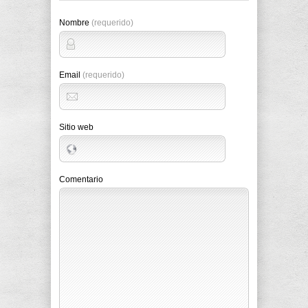
Nombre
(requerido)
Email
(requerido)
Sitio web
Comentario