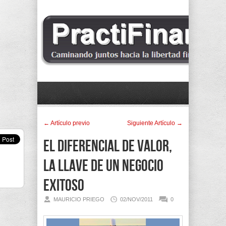
← Artí­culo previo
Siguiente Artí­culo →
El diferencial de valor,
la llave de un negocio
exitoso
MAURICIO PRIEGO
02/NOV/2011
0