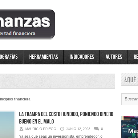
fografías
Herramientas
Indicadores
Autores
R
¿Qué 
rincipios financiera
La trampa del Costo Hundido, poniendo dinero
bueno en el malo
MAURICIO PRIEGO
JUNIO 12, 2023
0
Ya sea que seas un inversionista, emprendedor, o