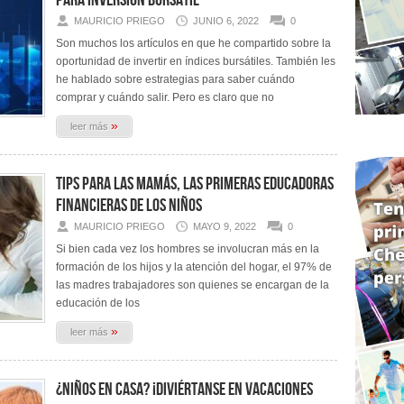
para Inversión Bursátil
MAURICIO PRIEGO
JUNIO 6, 2022
0
Son muchos los artículos en que he compartido sobre la
oportunidad de invertir en índices bursátiles. También les
he hablado sobre estrategias para saber cuándo
comprar y cuándo salir. Pero es claro que no
»
leer más
Tips para las mamás, las primeras educadoras
financieras de los niños
MAURICIO PRIEGO
MAYO 9, 2022
0
Si bien cada vez los hombres se involucran más en la
formación de los hijos y la atención del hogar, el 97% de
las madres trabajadores son quienes se encargan de la
educación de los
»
leer más
¿Niños en casa? ¡Diviértanse en vacaciones