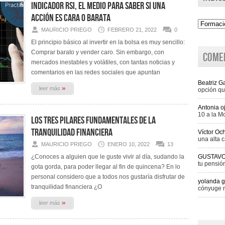
Indicador RSI, el medio para saber si una
acción es cara o barata
Indice
MAURICIO PRIEGO
FEBRERO 21, 2022
0
El principio básico al invertir en la bolsa es muy sencillo:
Comprar barato y vender caro. Sin embargo, con
Come
mercados inestables y volátiles, con tantas noticias y
comentarios en las redes sociales que apuntan
Beatriz 
»
leer más
opción qu
Antonia o
10 a la M
Los tres pilares fundamentales de la
tranquilidad financiera
Víctor Oc
una alta c
MAURICIO PRIEGO
ENERO 10, 2022
13
¿Conoces a alguien que le guste vivir al día, sudando la
GUSTAV
tu pensió
gota gorda, para poder llegar al fin de quincena? En lo
personal considero que a todos nos gustaría disfrutar de
yolanda g
tranquilidad financiera ¿O
cónyuge r
»
leer más