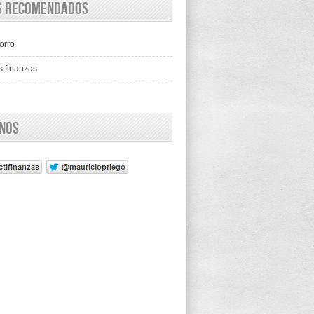
os recomendados
orro
s finanzas
enos