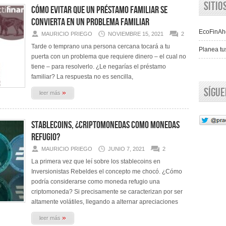
Siti
Cómo evitar que un préstamo familiar se
convierta en un problema familiar
EcoFinAh
MAURICIO PRIEGO
NOVIEMBRE 15, 2021
2
Tarde o temprano una persona cercana tocará a tu
Planea tu
puerta con un problema que requiere dinero – el cual no
tiene – para resolverlo. ¿Le negarías el préstamo
familiar? La respuesta no es sencilla,
Sígu
»
leer más
Stablecoins, ¿Criptomonedas como monedas
refugio?
MAURICIO PRIEGO
JUNIO 7, 2021
2
La primera vez que leí sobre los stablecoins en
Inversionistas Rebeldes el concepto me chocó. ¿Cómo
podría considerarse como moneda refugio una
criptomoneda? Si precisamente se caracterizan por ser
altamente volátiles, llegando a alternar apreciaciones
»
leer más