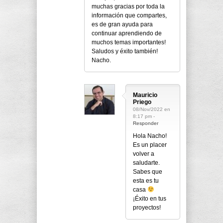
muchas gracias por toda la
información que compartes,
es de gran ayuda para
continuar aprendiendo de
muchos temas importantes!
Saludos y éxito también!
Nacho.
Mauricio
Priego
08/Nov/2022 en
8:17 pm -
Responder
Hola Nacho!
Es un placer
volver a
saludarte.
Sabes que
esta es tu
casa
¡Éxito en tus
proyectos!