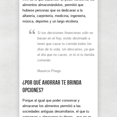
alimentos almacenándolos, permitió que
hubiese personas que se dedicaran a la
alfarería, carpintería, medicina, ingeniería,
música, deportes y un largo etcétera.
Si tus decisiones financieras sólo se
basan en el hoy, estás destinado a
tener que cazar tu comida todos los
días de tu vida, sin descanso, ya que
el día que no caces, ni tú ni tu familia
comerán.
Mauricio Priego
¿Por qué ahorrar te brinda
opciones?
Porque al igual que poder conservar y
almacenar los alimentos permitió a las
sociedades antiguas desarrollarse, el que tu
conserves y almacenes tu dinero – que no es