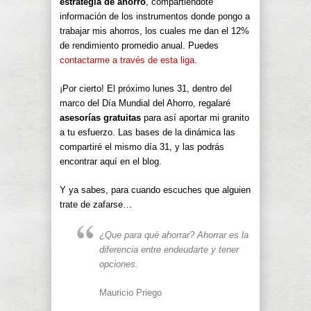
estrategia de ahorro
, compartiéndote
información de los instrumentos donde pongo a
trabajar mis ahorros, los cuales me dan el 12%
de rendimiento promedio anual. Puedes
contactarme a través de esta liga
.
¡Por cierto! El próximo lunes 31, dentro del
marco del Día Mundial del Ahorro, regalaré
asesorías gratuitas
para así aportar mi granito
a tu esfuerzo. Las bases de la dinámica las
compartiré el mismo día 31, y las podrás
encontrar aquí en el blog.
Y ya sabes, para cuando escuches que alguien
trate de zafarse…
¿Que para qué ahorrar? Ahorrar es la
diferencia entre endeudarte y tener
opciones.
Mauricio Priego