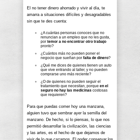
El no tener dinero ahorrado y vivir al día, te
amarra a situaciones difíciles y desagradables
sin que te des cuenta:
¿A cuántas personas conoces que no
renuncian a un empleo que no les gusta,
por
temor a no encontrar otro trabajo
pronto?
¿Cuántos más no pueden poner el
negocio que sueñan por
falta de dinero
?
¿Qué me dices de quienes tienen un auto
que vive entrando al taller, y no pueden
comprarse uno más reciente?
¿O de quienes no pueden seguir el
tratamiento que necesitan, porque
en el
seguro no hay las medicinas
costosas
que requieren?
Para que puedas comer hoy una manzana,
alguien tuvo que sembrar ayer la semilla del
manzano. De hecho, si lo piensas, lo que nos
permitió desarrollar la civilización, las ciencias
y las artes, es el hecho de que dejamos de
vivir de lo que cazamos. El poder conservar los