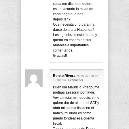
socia me dice que quiere
estar sacando la mitad de
cada pago que nos
depositen?
Que necesita uno para ir a
darse de alta a Hacienda?
Les agradezco este medio y
quedo en espera de sus
amables e importantes
comentarios.
Gracias!!
Benito Rivera
25/May/2018 en
12:00 pm -
Responder
Buen dia Mauricio Priego, me
podrias asesorar por favor.
Voy a iniciar mi negocio, y me
quiero dar de alta en el SAT y
abrir mi cuenta fiscal en el
banco, mi duda es como
puedo fondear esa cuenta
fiscal.
Tengo una tarjeta de Debito