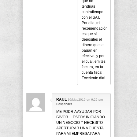
que no
tendrías
contratiempo
con el SAT.
Por ello, mi
recomendación
es que sí
deposites el
dinero que te
pagan en
efectivo, y por
el cual, emites
factura, en tu
cuenta fiscal.
Excelente día!
RAUL
19/Mar/2019 en 6:25 pm -
Responder
ME PODRIA AYUDAR POR
FAVOR… ESTOY INICIANDO
UN NEGOCIO Y NECESITO
APERTURAR UNA CUENTA
PARA MI EMPRESA PARA