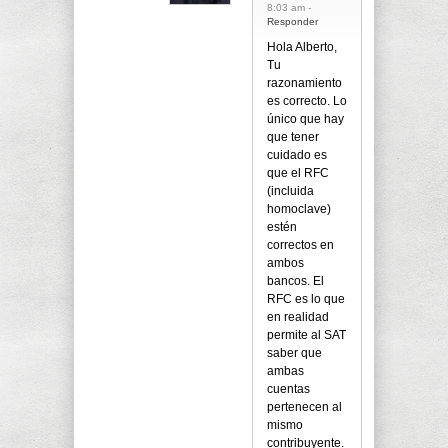
8:03 am -
Responder
Hola Alberto,
Tu
razonamiento
es correcto. Lo
único que hay
que tener
cuidado es
que el RFC
(incluida
homoclave)
estén
correctos en
ambos
bancos. El
RFC es lo que
en realidad
permite al SAT
saber que
ambas
cuentas
pertenecen al
mismo
contribuyente.