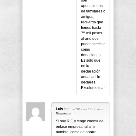
son
aportaciones
de familiares o
amigos,
recuerda que
tienes hasta
75 mil pesos
al año que
puedes recibir
como
donaciones.
Es sólo que
en tu
declaración
anual así lo
declares.
Excelente día!
Luis
23/Ene/2019 en 12:06 am -
Responder
Si soy RIF, y tengo cuenta de
enlace empresarial a mi
nombre, como de ahorro