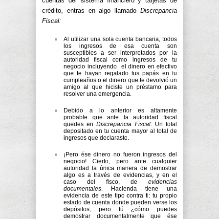
cuentas del sistema financiero y tarjetas de
crédito, entras en algo llamado
Discrepancia
Fiscal:
Al utilizar una sola cuenta bancaria, todos
los ingresos de esa cuenta son
susceptibles a ser interpretados por la
autoridad fiscal como ingresos de tu
negocio incluyendo el dinero en efectivo
que te hayan regalado tus papás en tu
cumpleaños o el dinero que te devolvió un
amigo al que hiciste un préstamo para
resolver una emergencia.
Debido a lo anterior es altamente
probable que ante la autoridad fiscal
quedes en
Discrepancia Fiscal
: Un total
depositado en tu cuenta mayor al total de
ingresos que declaraste.
¡Pero ése dinero no fueron ingresos del
negocio! Cierto, pero ante cualquier
autoridad la única manera de demostrar
algo es a través de evidencias, y en el
caso del fisco, de
evidencias
documentales
. Hacienda tiene una
evidencia de este tipo contra ti: tu propio
estado de cuenta donde pueden verse los
depósitos, pero tú ¿cómo puedes
demostrar documentalmente que ése