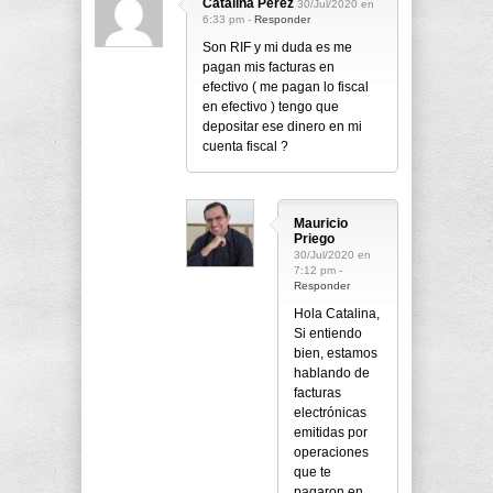
Catalina Pérez
30/Jul/2020 en
6:33 pm -
Responder
Son RIF y mi duda es me
pagan mis facturas en
efectivo ( me pagan lo fiscal
en efectivo ) tengo que
depositar ese dinero en mi
cuenta fiscal ?
Mauricio
Priego
30/Jul/2020 en
7:12 pm -
Responder
Hola Catalina,
Si entiendo
bien, estamos
hablando de
facturas
electrónicas
emitidas por
operaciones
que te
pagaron en