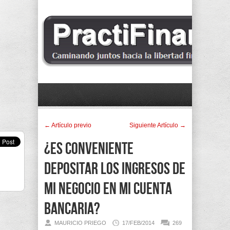
← Artí­culo previo
Siguiente Artí­culo →
¿Es conveniente
depositar los ingresos de
mi negocio en mi cuenta
bancaria?
MAURICIO PRIEGO
17/FEB/2014
269