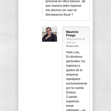
personal en otros bancos , de
que manera debo ingresar
mis ahorros sin caer en
discrepancia fiscal ?
Mauricio
Priego
29/Ene/2019 en
9:06 am -
Responder
Hola Luis,
En términos
generales, los
ingresos y
gastos de tu
empresa
manéjalos
exclusivamente
por tu cuenta
Enlace.
Cuando
requieras
tomar
utilidades – es