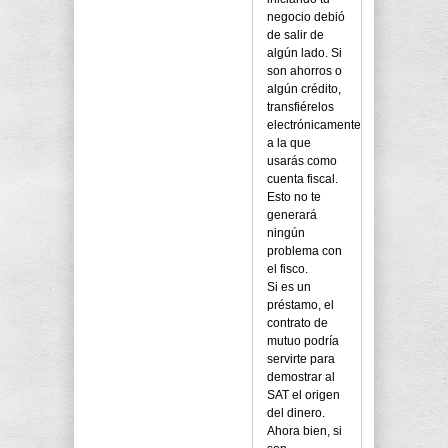
negocio debió
de salir de
algún lado. Si
son ahorros o
algún crédito,
transfiérelos
electrónicamente
a la que
usarás como
cuenta fiscal.
Esto no te
generará
ningún
problema con
el fisco.
Si es un
préstamo, el
contrato de
mutuo podría
servirte para
demostrar al
SAT el origen
del dinero.
Ahora bien, si