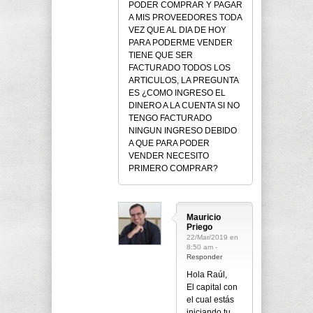
PODER COMPRAR Y PAGAR
A MIS PROVEEDORES TODA
VEZ QUE AL DIA DE HOY
PARA PODERME VENDER
TIENE QUE SER
FACTURADO TODOS LOS
ARTICULOS, LA PREGUNTA
ES ¿COMO INGRESO EL
DINERO A LA CUENTA SI NO
TENGO FACTURADO
NINGUN INGRESO DEBIDO
A QUE PARA PODER
VENDER NECESITO
PRIMERO COMPRAR?
Mauricio
Priego
22/Mar/2019 en
8:50 am -
Responder
Hola Raúl,
El capital con
el cual estás
iniciando tu