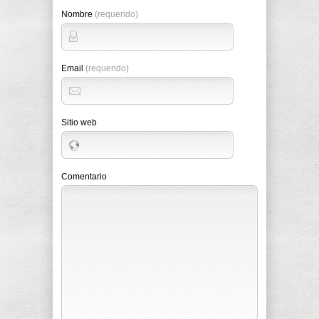
Nombre
(requerido)
Email
(requerido)
Sitio web
Comentario