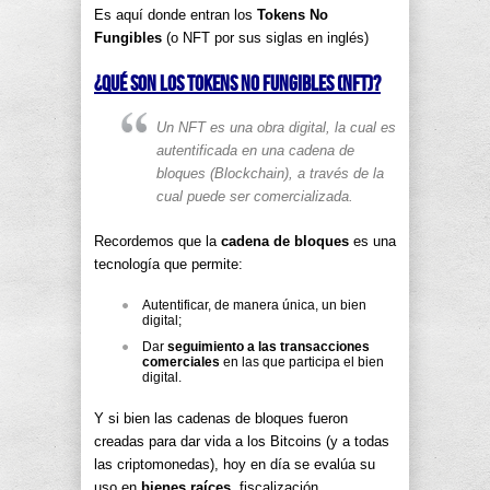
Es aquí donde entran los
Tokens No
Fungibles
(o NFT por sus siglas en inglés)
¿Qué son los Tokens No Fungibles (NFT)?
Un NFT es una obra digital, la cual es
autentificada en una cadena de
bloques (Blockchain), a través de la
cual puede ser comercializada.
Recordemos que la
cadena de bloques
es una
tecnología que permite:
Autentificar, de manera única, un bien
digital;
Dar
seguimiento a las transacciones
comerciales
en las que participa el bien
digital.
Y si bien las cadenas de bloques fueron
creadas para dar vida a los Bitcoins (y a todas
las criptomonedas), hoy en día se evalúa su
uso en
bienes raíces
, fiscalización,