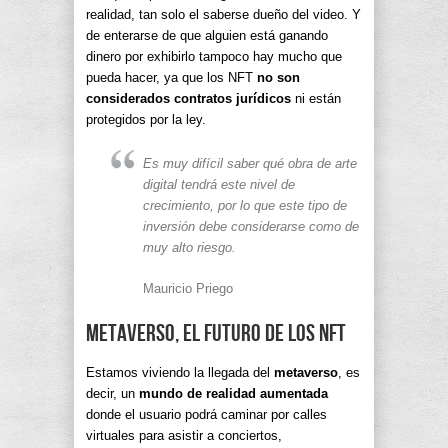
realidad, tan solo el saberse dueño del video. Y
de enterarse de que alguien está ganando
dinero por exhibirlo tampoco hay mucho que
pueda hacer, ya que los NFT
no son
considerados contratos jurídicos
ni están
protegidos por la ley.
Es muy difícil saber qué obra de arte
digital tendrá este nivel de
crecimiento, por lo que este tipo de
inversión debe considerarse como de
muy alto riesgo.
Mauricio Priego
Metaverso, el futuro de los NFT
Estamos viviendo la llegada del
metaverso
, es
decir, un
mundo de realidad aumentada
donde el usuario podrá caminar por calles
virtuales para asistir a conciertos,