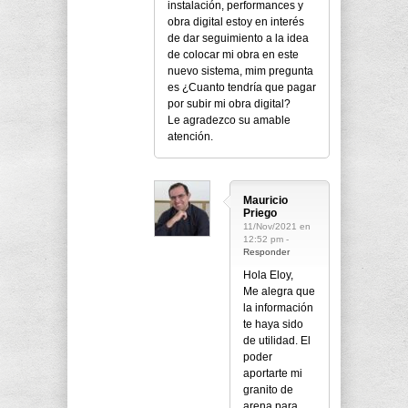
instalación, performances y
obra digital estoy en interés
de dar seguimiento a la idea
de colocar mi obra en este
nuevo sistema, mim pregunta
es ¿Cuanto tendría que pagar
por subir mi obra digital?
Le agradezco su amable
atención.
Mauricio
Priego
11/Nov/2021 en
12:52 pm -
Responder
Hola Eloy,
Me alegra que
la información
te haya sido
de utilidad. El
poder
aportarte mi
granito de
arena para