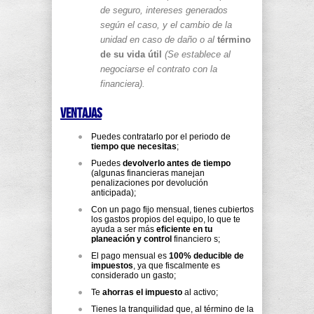
de seguro, intereses generados
según el caso, y el cambio de la
unidad en caso de daño o al
término
de su vida útil
(Se establece al
negociarse el contrato con la
financiera).
Ventajas
Puedes contratarlo por el periodo de
tiempo que necesitas
;
Puedes
devolverlo antes de tiempo
(algunas financieras manejan
penalizaciones por devolución
anticipada);
Con un pago fijo mensual, tienes cubiertos
los gastos propios del equipo, lo que te
ayuda a ser más
eficiente en tu
planeación y control
financiero s;
El pago mensual es
100% deducible de
impuestos
, ya que fiscalmente es
considerado un gasto;
Te
ahorras el impuesto
al activo;
Tienes la tranquilidad que, al término de la