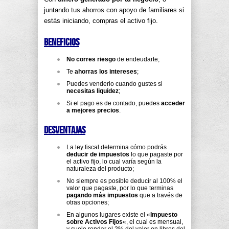
juntando tus ahorros con apoyo de familiares si
estás iniciando, compras el activo fijo.
Beneficios
No corres riesgo
de endeudarte;
Te
ahorras los intereses
;
Puedes venderlo cuando gustes si
necesitas liquidez
;
Si el pago es de contado, puedes
acceder
a mejores precios
.
Desventajas
La ley fiscal determina cómo podrás
deducir de impuestos
lo que pagaste por
el activo fijo, lo cual varía según la
naturaleza del producto;
No siempre es posible deducir al 100% el
valor que pagaste, por lo que terminas
pagando más impuestos
que a través de
otras opciones;
En algunos lugares existe el «
Impuesto
sobre Activos Fijos
«, el cual es mensual,
y suele rondar el 2% del valor en libros del