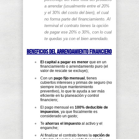
a arrendar (usualmente entre el 20%
y el 30% del costo del bien), el cual
no forma parte del financiamiento. Al
terminal el contrato tienes la opción
de pagar ese 20% o 30%, con lo cual
te quedas ya con el bien arrendado.
Beneficios del arrendamiento financiero
El capital a pagar es menor
que en un
financiamiento o arrendamiento puro (el
valor de rescate se excluye);
Con un
pago fijo mensual
, tienes
cubiertos intereses y primas de seguro (no
siempre incluye mantenimiento
preventivo), lo que te ayuda a ser más
eficiente en tu planeación y control
financiero;
El pago mensual es
100% deducible de
impuestos
, ya que fiscalmente es
considerado un gasto;
Te
ahorras el impuesto
al activo y el
enganche;
Al finalizar el contrato tienes la
opción de