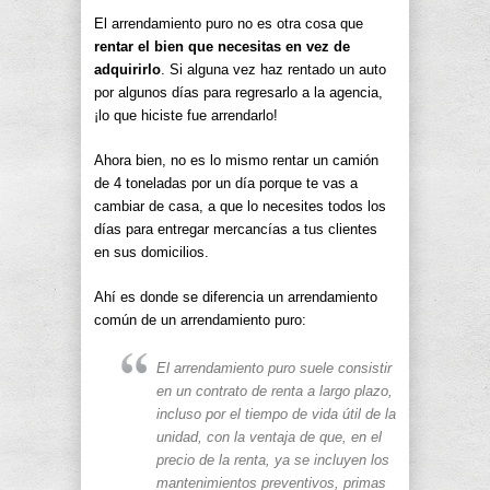
El arrendamiento puro no es otra cosa que
rentar el bien que necesitas en vez de
adquirirlo
. Si alguna vez haz rentado un auto
por algunos días para regresarlo a la agencia,
¡lo que hiciste fue arrendarlo!
Ahora bien, no es lo mismo rentar un camión
de 4 toneladas por un día porque te vas a
cambiar de casa, a que lo necesites todos los
días para entregar mercancías a tus clientes
en sus domicilios.
Ahí es donde se diferencia un arrendamiento
común de un arrendamiento puro:
El arrendamiento puro suele consistir
en un contrato de renta a largo plazo,
incluso por el tiempo de vida útil de la
unidad, con la ventaja de que, en el
precio de la renta, ya se incluyen los
mantenimientos preventivos, primas