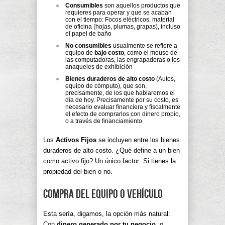
Consumibles
son aquellos productos que
requieres para operar y que se acaban
con el tiempo: Focos eléctricos, material
de oficina (hojas, plumas, grapas), incluso
el papel de baño
No consumibles
usualmente se refiere a
equipo de
bajo costo
, como el mouse de
las computadoras, las engrapadoras o los
anaqueles de exhibición
Bienes duraderos de alto costo
(Autos,
equipo de cómputo), que son,
precisamente, de los que hablaremos el
día de hoy. Precisamente por su costo, es
necesario evaluar financiera y fiscalmente
el efecto de comprarlos con dinero propio,
o a través de financiamiento.
Los
Activos Fijos
se incluyen entre los bienes
duraderos de alto costo. ¿Qué define a un bien
como activo fijo? Un único factor: Si tienes la
propiedad del bien o no.
Compra del equipo o vehículo
Esta sería, digamos, la opción más natural:
Con
dinero generado por tu negocio
, o