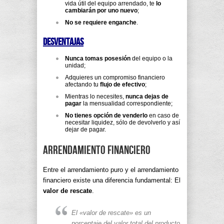
vida útil del equipo arrendado, te
lo
cambiarán por uno nuevo
;
No se requiere enganche
.
Desventajas
Nunca tomas posesión
del equipo o la
unidad;
Adquieres un compromiso financiero
afectando tu
flujo de efectivo
;
Mientras lo necesites,
nunca dejas de
pagar
la mensualidad correspondiente;
No tienes opción de venderlo
en caso de
necesitar liquidez, sólo de devolverlo y así
dejar de pagar.
Arrendamiento Financiero
Entre el arrendamiento puro y el arrendamiento
financiero existe una diferencia fundamental: El
valor de rescate
.
El «valor de rescate» es un
porcentaje del valor total del producto