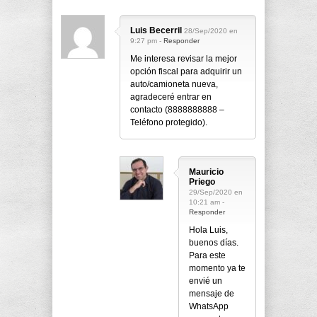
Luis Becerril
28/Sep/2020 en
9:27 pm -
Responder
Me interesa revisar la mejor
opción fiscal para adquirir un
auto/camioneta nueva,
agradeceré entrar en
contacto (8888888888 –
Teléfono protegido).
Mauricio
Priego
29/Sep/2020 en
10:21 am -
Responder
Hola Luis,
buenos días.
Para este
momento ya te
envié un
mensaje de
WhatsApp