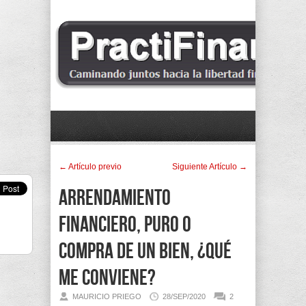
← Artí­culo previo
Siguiente Artí­culo →
Arrendamiento
financiero, puro o
compra de un bien, ¿Qué
me conviene?
MAURICIO PRIEGO
28/SEP/2020
2