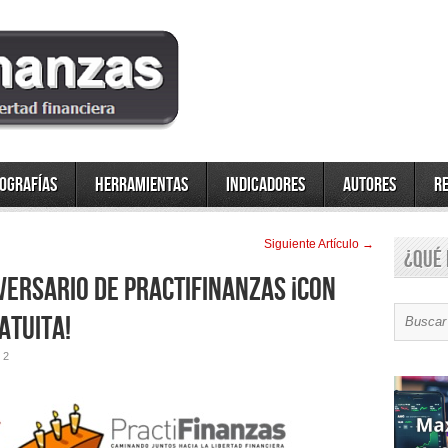
fografías
Herramientas
Indicadores
Autores
R
Siguiente Artí­culo →
¿Qué 
versario de PractiFinanzas ¡Con
atuita!
2