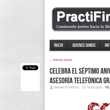
Inicio
Quienes somos
In
← Artí­culo previo
Celebra el séptimo ani
asesoría telefónica gr
MAURICIO PRIEGO
16/JUL/2018