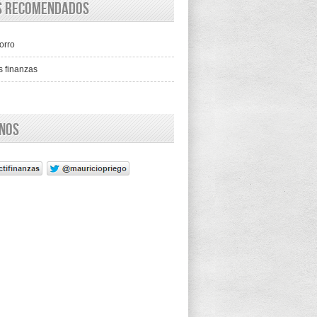
os recomendados
orro
s finanzas
enos