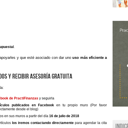
supuestal
.
 apoyarles y que esté asociado con dar uno
uso más eficiente a
os y recibir asesoría gratuita
la:
ebook de PractiFinanzas
y seguirla
tículos publicados en Facebook
en tu propio muro (Por favor
ectamente desde el blog)
os en sus muros a partir del día
16 de julio de 2018
rtículos
los iremos contactando directamente
para agendar la cita
Indic