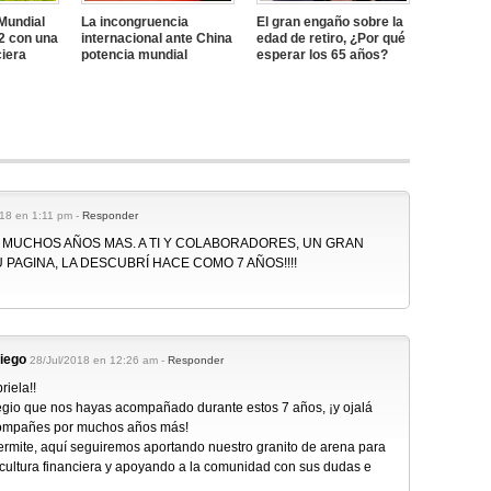
 Mundial
La incongruencia
El gran engaño sobre la
2 con una
internacional ante China
edad de retiro, ¿Por qué
ciera
potencia mundial
esperar los 65 años?
018 en 1:11 pm -
Responder
N MUCHOS AÑOS MAS. A TI Y COLABORADORES, UN GRAN
 PAGINA, LA DESCUBRÍ HACE COMO 7 AÑOS!!!!
riego
28/Jul/2018 en 12:26 am -
Responder
riela!!
legio que nos hayas acompañado durante estos 7 años, ¡y ojalá
ompañes por muchos años más!
permite, aquí seguiremos aportando nuestro granito de arena para
 cultura financiera y apoyando a la comunidad con sus dudas e