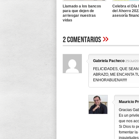
Llamado a los bancos
Celebra el Día
para que dejen de
del Ahorro 202
arriesgar nuestras
asesoría finan
vidas
»
2 Comentarios
Gabriela Pacheco
25/Jul/2
FELICIDADES, QUE SEA
ABRAZO, ME ENCANTA TU
ENHORABUENA!!!!!
Mauricio P
Gracias Gab
Es un privi
que nos ac
Si Dios lo 
fomentar la
inquietudes