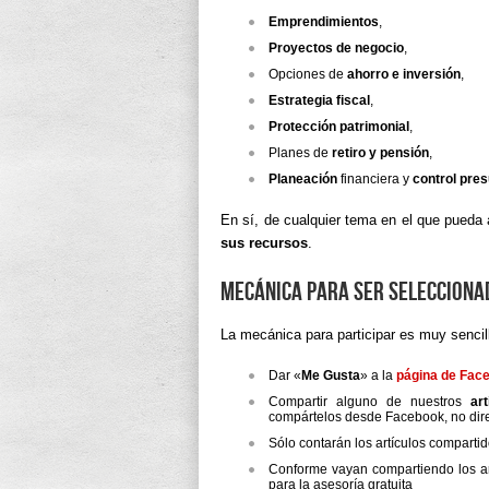
Emprendimientos
,
Proyectos de negocio
,
Opciones de
ahorro e inversión
,
Estrategia fiscal
,
Protección patrimonial
,
Planes de
retiro y pensión
,
Planeación
financiera y
control pre
En sí, de cualquier tema en el que pueda
sus recursos
.
Mecánica para ser seleccionad
La mecánica para participar es muy sencil
Dar «
Me Gusta
» a la
página de Fac
Compartir alguno de nuestros
ar
compártelos desde Facebook, no dir
Sólo contarán los artículos compartid
Conforme vayan compartiendo los a
para la asesoría gratuita