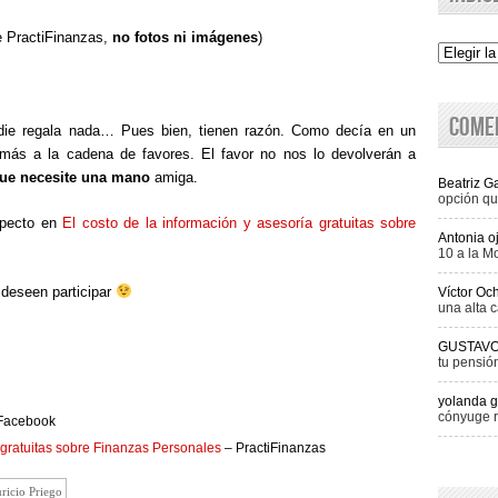
e PractiFinanzas,
no fotos ni imágenes
)
Indice
Come
ie regala nada… Pues bien, tienen razón. Como decía en un
n más a la cadena de favores. El favor no nos lo devolverán a
que necesite una mano
amiga.
Beatriz 
opción qu
specto en
El costo de la información y asesoría gratuitas sobre
Antonia o
10 a la M
 deseen participar
Víctor Oc
una alta c
GUSTAV
tu pensió
yolanda g
cónyuge r
 Facebook
a gratuitas sobre Finanzas Personales
– PractiFinanzas
ricio Priego