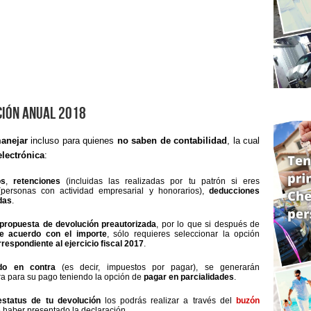
ción Anual 2018
manejar
incluso para quienes
no saben de contabilidad
, la cual
electrónica
:
os
,
retenciones
(incluidas las realizadas por tu patrón si eres
personas con actividad empresarial y honorarios),
deducciones
das
.
propuesta de devolución preautorizada
, por lo que si después de
e acuerdo con el importe
, sólo requieres seleccionar la opción
respondiente al ejercicio fiscal 2017
.
ldo en contra
(es decir, impuestos por pagar), se generarán
ra para su pago teniendo la opción de
pagar en parcialidades
.
estatus de tu devolución
los podrás realizar a través del
buzón
de haber presentado la declaración.