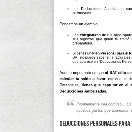
Las Deducciones Autorizadas so
personales
.
Pongamos un ejemplo:
Las colegiaturas de tus hijos
apare
sus registros, que quien te emitió
preparatoria.
Si tienes un
Plan Personal para el R
SAT no puede saber si la factura e
que aparece en “Deducciones Person
Aquí lo importante es que
el SAT sólo c
calcular tu saldo a favor
, así que, si 
Personales,
tienes que capturar en el 
Deducciones Autorizadas
.
Posiblemente sea confuso… Lo q
aquellos gastos que aparezcan e
Deducciones personales para 