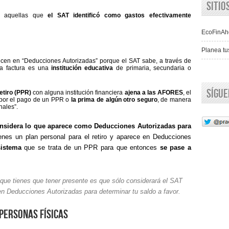
Siti
n aquellas que
el SAT identificó como gastos efectivamente
EcoFinAh
Planea tu
cen en “Deducciones Autorizadas” porque el SAT sabe, a través de
 la factura es una
institución educativa
de primaria, secundaria o
Sígu
etiro (PPR)
con alguna institución financiera
ajena a las AFORES
, el
s por el pago de un PPR o
la prima de algún otro seguro
, de manera
ales”.
onsidera lo que aparece como Deducciones Autorizadas para
tienes un plan personal para el retiro y aparece en Deducciones
sistema
que se trata de un PPR para que entonces
se pase a
ue tienes que tener presente es que sólo considerará el SAT
n Deducciones Autorizadas para determinar tu saldo a favor.
Personas Físicas