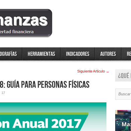
fografías
Herramientas
Indicadores
Autores
R
Siguiente Artí­culo →
¿Qué 
: Guía para Personas Físicas
17