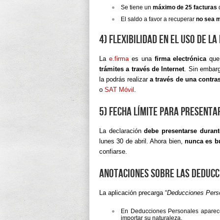
Se tiene un
máximo de 25 facturas
d
El saldo a favor a recuperar
no sea m
4) Flexibilidad en el uso de la
La
e.firma
es una
firma electrónica
que 
trámites a través de Internet
. Sin embarg
la podrás realizar
a través de una contra
o
SAT Móvil
.
5) Fecha límite para presenta
La declaración
debe presentarse durant
lunes 30 de abril. Ahora bien,
nunca es bu
confiarse.
Anotaciones sobre las deducc
La aplicación precarga “
Deducciones Pers
En Deducciones Personales apare
importar su naturaleza,