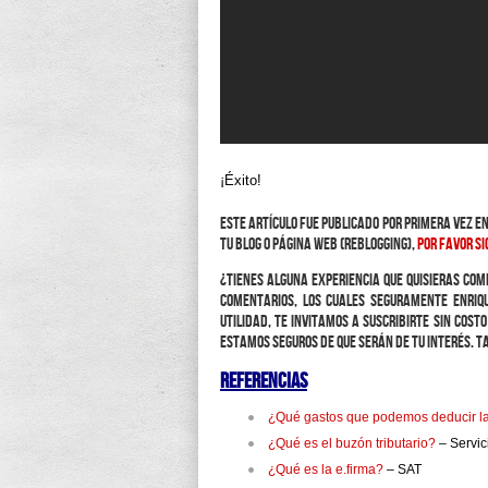
¡Éxito!
Este artículo fue publicado por primera vez e
tu blog o página web (reblogging),
por favor si
¿Tienes alguna experiencia que quisieras com
comentarios, los cuales seguramente enriqu
utilidad, te invitamos a suscribirte sin cos
Estamos seguros de que serán de tu interés. T
Referencias
¿Qué gastos que podemos deducir las
¿Qué es el buzón tributario?
– Servic
¿Qué es la e.firma?
– SAT