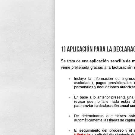
1) Aplicación para la Declara
Se trata de una
aplicación sencilla de 
viene prellenada gracias a la
facturación 
Incluye la información de
ingres
asalariado),
pagos provisionales
(
personales
y
deducciones autoriza
En base a lo anterior presenta una
revisar que no falte nada
estás d
para
enviar tu declaración anual cor
De determinarse que
tienes sa
automáticamente las líneas de captu
El
seguimiento del proceso
y el
tributario
a partir del día siguiente 