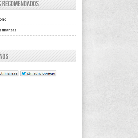
os recomendados
orro
s finanzas
enos