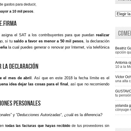
e gastos para deducir,
ayor a 10 mil pesos
.
Indice
 e.firma
Come
asigna el SAT a los contribuyentes para que puedan
realizar
o, si tu
saldo a favor es menor a 50 mil pesos
, la declaración
seña
la cual puedes generar o renovar por Internet, vía telefónica
Beatriz 
opción qu
Antonia o
r la declaración
10 a la M
Víctor Oc
e el mes de abril
. Así que en este 2018 la fecha límite es el
una alta c
ena idea dejar las cosas para el final
, así que no recomiendo
GUSTAV
tu pensió
iones personales
yolanda g
cónyuge r
onales
” y “
Deducciones Autorizadas
“, ¿cuál es la diferencia?
cen
todas las facturas que hayas recibido
de tus proveedores sin