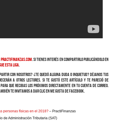
n
practifinanzas.com
. Si tienes interés en compartirlo publicándolo en
gue esta liga
.
partir con nosotros? ¿Te quedó alguna duda o inquietud? Déjanos tus
ecerán a otros lectores. Si te gustó este artículo y te pareció de
to para que recibas los próximos directamente en tu cuenta de correo.
ambién te invitamos a dar clic en Me Gusta de Facebook.
 personas físicas en el 2018?
– PractiFinanzas
io de Administración Tributaria (SAT)