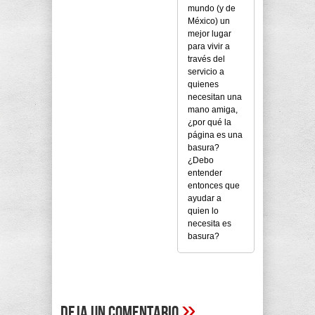
mundo (y de
México) un
mejor lugar
para vivir a
través del
servicio a
quienes
necesitan una
mano amiga,
¿por qué la
página es una
basura?
¿Debo
entender
entonces que
ayudar a
quien lo
necesita es
basura?
»
Deja un comentario