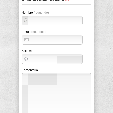
Nombre
(requerido)
Email
(requerido)
Sitio web
Comentario