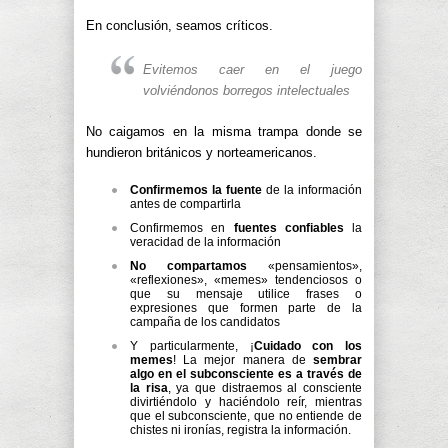
En conclusión, seamos críticos.
Evitemos caer en el juego
volviéndonos borregos intelectuales
No caigamos en la misma trampa donde se
hundieron británicos y norteamericanos.
Confirmemos la fuente
de la información
antes de compartirla
Confirmemos en
fuentes confiables
la
veracidad de la información
No compartamos
«pensamientos»,
«reflexiones», «memes» tendenciosos o
que su mensaje utilice frases o
expresiones que formen parte de la
campaña de los candidatos
Y particularmente, ¡
Cuidado con los
memes
! La mejor manera de
sembrar
algo en el subconsciente es a través de
la risa
, ya que distraemos al consciente
divirtiéndolo y haciéndolo reír, mientras
que el subconsciente, que no entiende de
chistes ni ironías, registra la información.