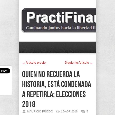
← Artí­culo previo
Siguiente Artí­culo →
Quien no recuerda la
historia, está condenada
a repetirla; Elecciones
2018
MAURICIO PRIEGO
16/ABR/2018
5