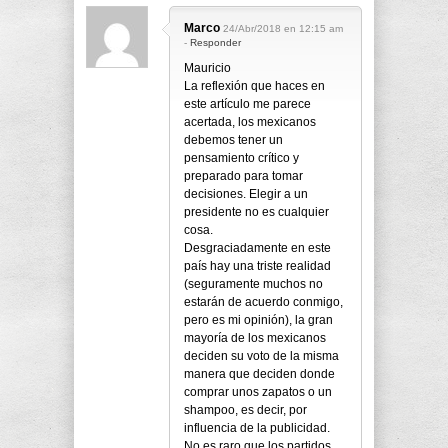
Marco
24/Abr/2018 en 12:15 am
-
Responder
Mauricio
La reflexión que haces en
este artículo me parece
acertada, los mexicanos
debemos tener un
pensamiento crítico y
preparado para tomar
decisiones. Elegir a un
presidente no es cualquier
cosa.
Desgraciadamente en este
país hay una triste realidad
(seguramente muchos no
estarán de acuerdo conmigo,
pero es mi opinión), la gran
mayoría de los mexicanos
deciden su voto de la misma
manera que deciden donde
comprar unos zapatos o un
shampoo, es decir, por
influencia de la publicidad.
No es raro que los partidos