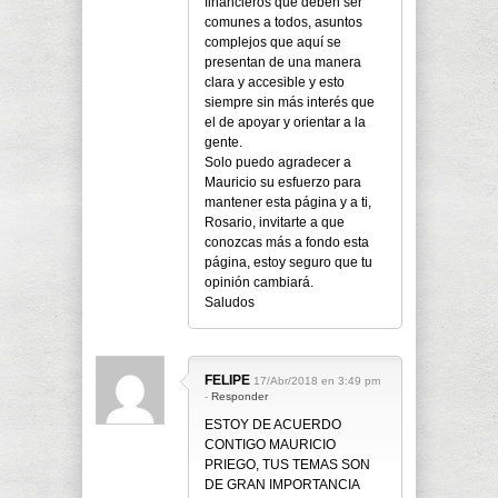
financieros que deben ser
comunes a todos, asuntos
complejos que aquí se
presentan de una manera
clara y accesible y esto
siempre sin más interés que
el de apoyar y orientar a la
gente.
Solo puedo agradecer a
Mauricio su esfuerzo para
mantener esta página y a ti,
Rosario, invitarte a que
conozcas más a fondo esta
página, estoy seguro que tu
opinión cambiará.
Saludos
FELIPE
17/Abr/2018 en 3:49 pm
-
Responder
ESTOY DE ACUERDO
CONTIGO MAURICIO
PRIEGO, TUS TEMAS SON
DE GRAN IMPORTANCIA