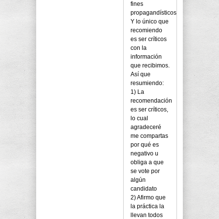
fines
propagandísticos.
Y lo único que
recomiendo
es ser críticos
con la
información
que recibimos.
Así que
resumiendo:
1) La
recomendación
es ser críticos,
lo cual
agradeceré
me compartas
por qué es
negativo u
obliga a que
se vote por
algún
candidato
2) Afirmo que
la práctica la
llevan todos