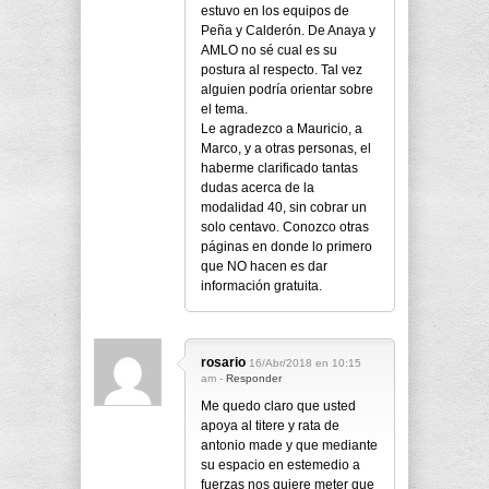
estuvo en los equipos de
Peña y Calderón. De Anaya y
AMLO no sé cual es su
postura al respecto. Tal vez
alguien podría orientar sobre
el tema.
Le agradezco a Mauricio, a
Marco, y a otras personas, el
haberme clarificado tantas
dudas acerca de la
modalidad 40, sin cobrar un
solo centavo. Conozco otras
páginas en donde lo primero
que NO hacen es dar
información gratuita.
rosario
16/Abr/2018 en 10:15
am -
Responder
Me quedo claro que usted
apoya al titere y rata de
antonio made y que mediante
su espacio en estemedio a
fuerzas nos quiere meter que