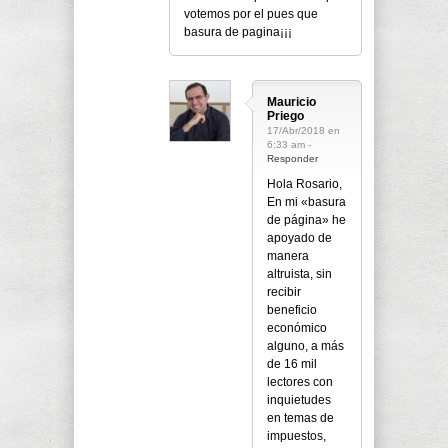
votemos por el pues que
basura de pagina¡¡¡
Mauricio
Priego
17/Abr/2018 en
6:33 am -
Responder
Hola Rosario,
En mi «basura
de página» he
apoyado de
manera
altruista, sin
recibir
beneficio
económico
alguno, a más
de 16 mil
lectores con
inquietudes
en temas de
impuestos,