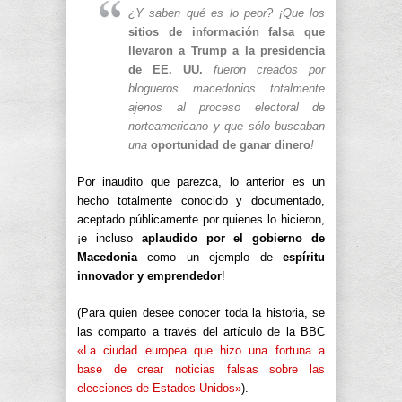
¿Y saben qué es lo peor? ¡Que los
sitios de información falsa que
llevaron a Trump a la presidencia
de EE. UU.
fueron creados por
blogueros macedonios totalmente
ajenos al proceso electoral de
norteamericano y que sólo buscaban
una
oportunidad de ganar dinero
!
Por inaudito que parezca, lo anterior es un
hecho totalmente conocido y documentado,
aceptado públicamente por quienes lo hicieron,
¡e incluso
aplaudido por el gobierno de
Macedonia
como un ejemplo de
espíritu
innovador y emprendedor
!
(Para quien desee conocer toda la historia, se
las comparto a través del artículo de la BBC
«La ciudad europea que hizo una fortuna a
base de crear noticias falsas sobre las
elecciones de Estados Unidos»
).