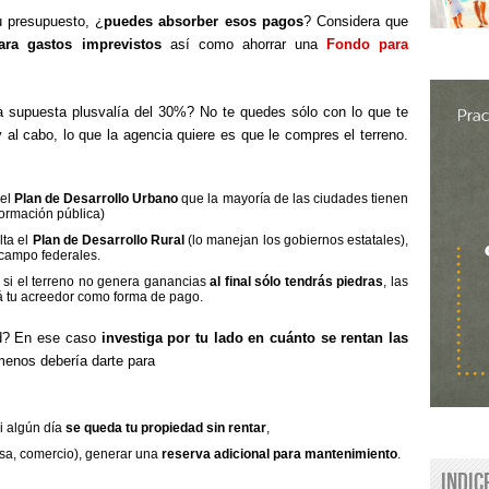
u presupuesto, ¿
puedes absorber esos pagos
? Considera que
ra gastos imprevistos
así como ahorrar una
Fondo para
a supuesta plusvalía del 30%? No te quedes sólo con lo que te
 y al cabo, lo que la agencia quiere es que le compres el terreno.
del
Plan de Desarrollo Urbano
que la mayoría de las ciudades tienen
nformación pública)
lta el
Plan de Desarrollo Rural
(lo manejan los gobiernos estatales),
campo federales.
 si el terreno no genera ganancias
al final sólo tendrás piedras
, las
rá tu acreedor como forma de pago.
ad? En ese caso
investiga por tu lado en cuánto se rentan las
 menos debería darte para
i algún día
se queda tu propiedad sin rentar
,
asa, comercio), generar una
reserva adicional para mantenimiento
.
Indic