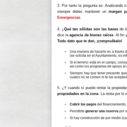
3. Por tanto la pregunta es: Analizando t
siempre debes mantener un
margen pa
Emergencias
.
4. ¿
Qué tan sólidas son las bases
de l
dice la
agencia de bienes raíces
. Al fin
Todo dato que te den, ¡compruébalo!
Una manera de hacerlo es a través 
(se solicita en el Ayuntamiento, es i
Si el terreno está en el campo, consu
así como los programas de apoyo al 
Siempre hay que tener presente que
cuales no se comen ni te las acepta
5. ¿Y cuando sí puedo rentar la propied
propiedades en la zona
. La renta por lo
Cubrir los pagos
del financiamiento,
Permitirte
generar una reserva
por s
Si hay construcción de por medio (c