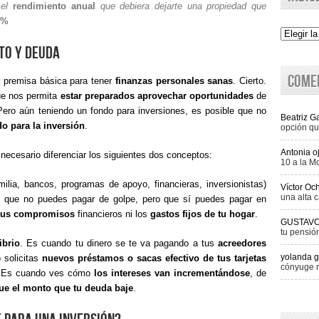
 el
rendimiento anual
que debiera dejarte una propiedad que
0%
Indice
to y Deuda
Come
a premisa básica para tener
finanzas personales sanas
. Cierto.
e nos permita
estar preparados aprovechar oportunidades
de
s. Pero aún teniendo un fondo para inversiones, es posible que no
Beatriz 
do para la inversión
.
opción qu
Antonia o
s necesario diferenciar los siguientes dos conceptos:
10 a la M
milia, bancos, programas de apoyo, financieras, inversionistas)
Víctor Oc
una alta c
cio que no puedes pagar de golpe, pero que sí puedes pagar en
 tus compromisos
financieros ni los
gastos fijos de tu hogar
.
GUSTAV
tu pensió
ibrio
. Es cuando tu dinero se te va pagando a tus
acreedores
yolanda g
 solicitas
nuevos préstamos o sacas efectivo de tus tarjetas
cónyuge r
s. Es cuando ves cómo
los intereses van incrementándose
, de
ue el monto que tu deuda baje
.