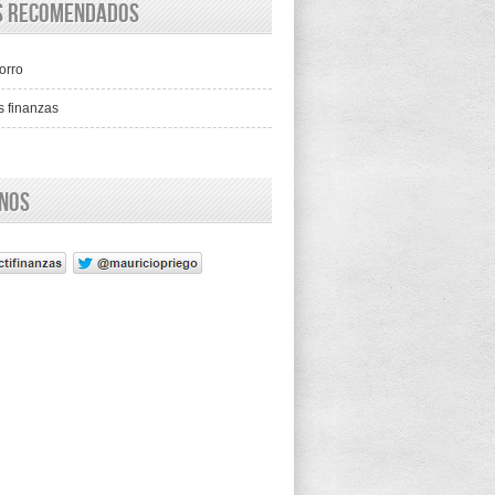
os recomendados
orro
s finanzas
enos