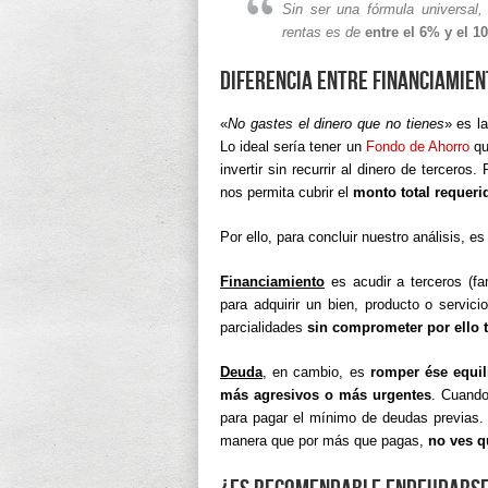
Sin ser una fórmula universal,
rentas es de
entre el 6% y el 1
Diferencia entre Financiamien
«
No gastes el dinero que no tienes
» es l
Lo ideal sería tener un
Fondo de Ahorro
qu
invertir sin recurrir al dinero de tercero
nos permita cubrir el
monto total requeri
Por ello, para concluir nuestro análisis, e
Financiamiento
es acudir a terceros (fa
para adquirir un bien, producto o servi
parcialidades
sin comprometer por ello
Deuda
, en cambio, es
romper ése equil
más agresivos o más urgentes
. Cuando
para pagar el mínimo de deudas previa
manera que por más que pagas,
no ves q