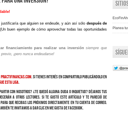
 para una inversión?
Siti
dable!
EcoFinAh
) justificaría que alguien se endeude, y aún así sólo
después de
Planea tu
(Un buen ejemplo de cómo aprovechar todas las oportunidades
ar financiamiento para realizar una inversión
siempre que
Sígu
s previo, ¡pero nunca endeudarse!
n
practifinanzas.com
. Si tienes interés en compartirlo publicándolo en
gue esta liga
.
partir con nosotros? ¿Te quedó alguna duda o inquietud? Déjanos tus
ecerán a otros lectores. Si te gustó este artículo y te pareció de
to para que recibas los próximos directamente en tu cuenta de correo.
ambién te invitamos a dar clic en Me Gusta de Facebook.