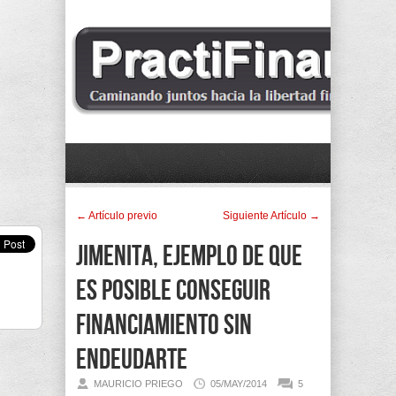
← Artí­culo previo
Siguiente Artí­culo →
Jimenita, ejemplo de que
es posible conseguir
financiamiento sin
endeudarte
MAURICIO PRIEGO
05/MAY/2014
5