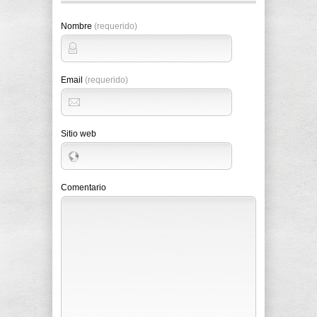
Nombre
(requerido)
Email
(requerido)
Sitio web
Comentario