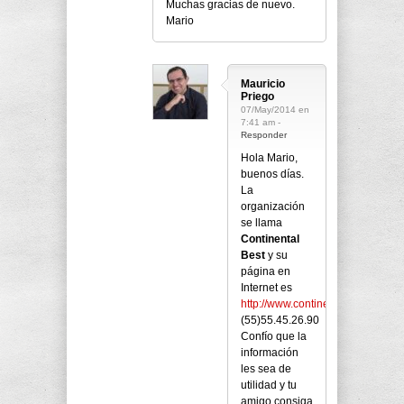
Muchas gracias de nuevo.
Mario
Mauricio
Priego
07/May/2014 en
7:41 am -
Responder
Hola Mario,
buenos días.
La
organización
se llama
Continental
Best
y su
página en
Internet es
http://www.continentalbest.com
.T
(55)55.45.26.90
Confío que la
información
les sea de
utilidad y tu
amigo consiga