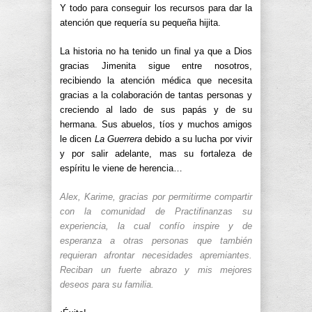
Y todo para conseguir los recursos para dar la
atención que requería su pequeña hijita.
La historia no ha tenido un final ya que a Dios
gracias Jimenita sigue entre nosotros,
recibiendo la atención médica que necesita
gracias a la colaboración de tantas personas y
creciendo al lado de sus papás y de su
hermana. Sus abuelos, tíos y muchos amigos
le dicen
La Guerrera
debido a su lucha por vivir
y por salir adelante, mas su fortaleza de
espíritu le viene de herencia…
Alex, Karime, gracias por permitirme compartir
con la comunidad de Practifinanzas su
experiencia, la cual confío inspire y de
esperanza a otras personas que también
requieran afrontar necesidades apremiantes.
Reciban un fuerte abrazo y mis mejores
deseos para su familia.