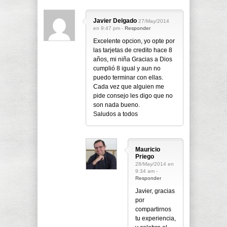
Javier Delgado
27/May/2014
en 9:47 pm -
Responder
Excelente opcion, yo opte por
las tarjetas de credito hace 8
años, mi niña Gracias a Dios
cumplió 8 igual y aun no
puedo terminar con ellas.
Cada vez que alguien me
pide consejo les digo que no
son nada bueno.
Saludos a todos
Mauricio
Priego
28/May/2014 en
9:34 am -
Responder
Javier, gracias
por
compartirnos
tu experiencia,