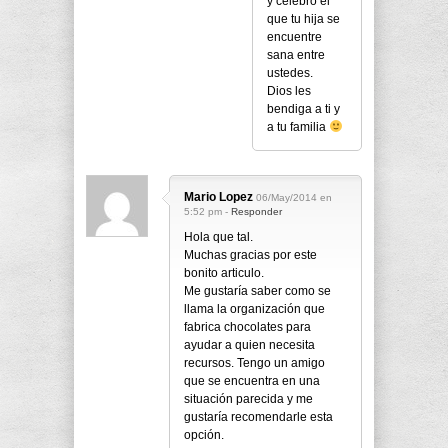
y celebro el
que tu hija se
encuentre
sana entre
ustedes.
Dios les
bendiga a ti y
a tu familia
Mario Lopez
06/May/2014 en
5:52 pm -
Responder
Hola que tal.
Muchas gracias por este
bonito articulo.
Me gustaría saber como se
llama la organización que
fabrica chocolates para
ayudar a quien necesita
recursos. Tengo un amigo
que se encuentra en una
situación parecida y me
gustaría recomendarle esta
opción.