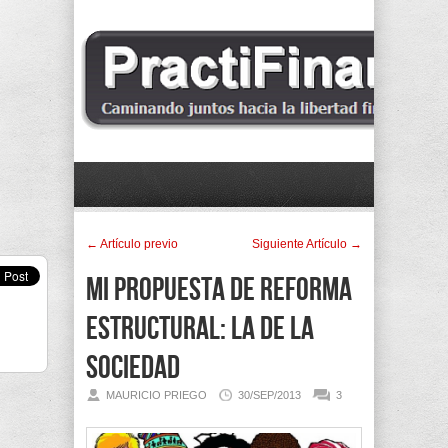
← Artí­culo previo
Siguiente Artí­culo →
Mi propuesta de Reforma
Estructural: la de La
Sociedad
MAURICIO PRIEGO
30/SEP/2013
3