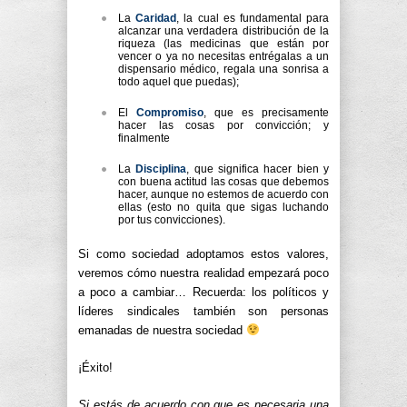
La
Caridad
, la cual es fundamental para
alcanzar una verdadera distribución de la
riqueza (las medicinas que están por
vencer o ya no necesitas entrégalas a un
dispensario médico, regala una sonrisa a
todo aquel que puedas);
El
Compromiso
, que es precisamente
hacer las cosas por convicción; y
finalmente
La
Disciplina
, que significa hacer bien y
con buena actitud las cosas que debemos
hacer, aunque no estemos de acuerdo con
ellas (esto no quita que sigas luchando
por tus convicciones).
Si como sociedad adoptamos estos valores,
veremos cómo nuestra realidad empezará poco
a poco a cambiar… Recuerda: los políticos y
líderes sindicales también son personas
emanadas de nuestra sociedad
¡Éxito!
Si estás de acuerdo con que es necesaria una