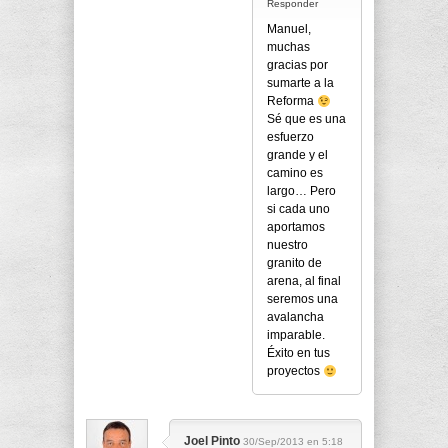
Responder
Manuel,
muchas
gracias por
sumarte a la
Reforma
Sé que es una
esfuerzo
grande y el
camino es
largo… Pero
si cada uno
aportamos
nuestro
granito de
arena, al final
seremos una
avalancha
imparable.
Éxito en tus
proyectos
Joel Pinto
30/Sep/2013 en 5:18