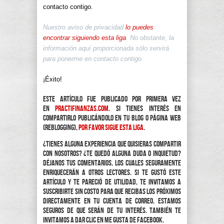
contacto contigo.
Nuestro aviso de privacidad
lo puedes
encontrar siguiendo esta liga
. No obstante, la
información aquí proporcionada sólo servirá
para ponerme en contacto contigo.
¡Éxito!
Este artículo fue publicado por primera vez
en
practifinanzas.com
. Si tienes interés en
compartirlo publicándolo en tu blog o página web
(reblogging),
por favor sigue esta liga
.
¿Tienes alguna experiencia que quisieras compartir
con nosotros? ¿Te quedó alguna duda o inquietud?
Déjanos tus comentarios, los cuales seguramente
enriquecerán a otros lectores. Si te gustó este
artículo y te pareció de utilidad, te invitamos a
suscribirte sin costo para que recibas los próximos
directamente en tu cuenta de correo. Estamos
seguros de que serán de tu interés. También te
invitamos a dar clic en Me Gusta de Facebook.