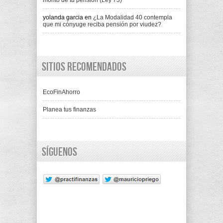
monto de tu pensión (Ley 73)
yolanda garcia
en
¿La Modalidad 40 contempla
que mi cónyuge reciba pensión por viudez?
Sitios recomendados
EcoFinAhorro
Planea tus finanzas
Síguenos