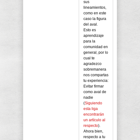
sus
lineamientos,
como en este
caso la figura
del aval.
Esto es
aprendizaje
para la
comunidad en
general, por lo
cual te
agradezco
sobremanera
nos compartas
tu experiencia:
Evitar firmar
como aval de
nadie
(
Siguiendo
esta liga
encontrarán
un artículo al
respecto
).
Ahora bien,
respecto a tu