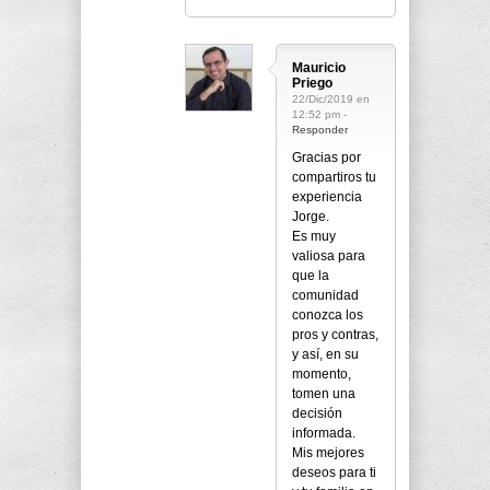
Mauricio
Priego
22/Dic/2019 en
12:52 pm -
Responder
Gracias por
compartiros tu
experiencia
Jorge.
Es muy
valiosa para
que la
comunidad
conozca los
pros y contras,
y así, en su
momento,
tomen una
decisión
informada.
Mis mejores
deseos para ti