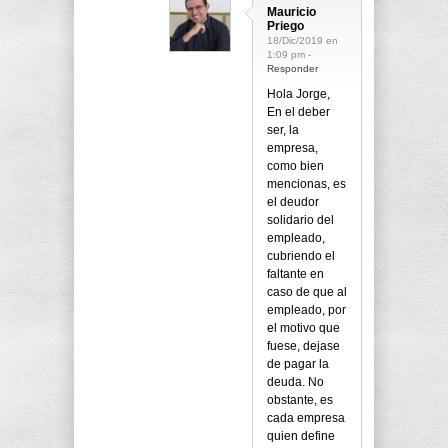
Mauricio
Priego
18/Dic/2019 en
1:09 pm -
Responder
Hola Jorge,
En el deber
ser, la
empresa,
como bien
mencionas, es
el deudor
solidario del
empleado,
cubriendo el
faltante en
caso de que al
empleado, por
el motivo que
fuese, dejase
de pagar la
deuda. No
obstante, es
cada empresa
quien define