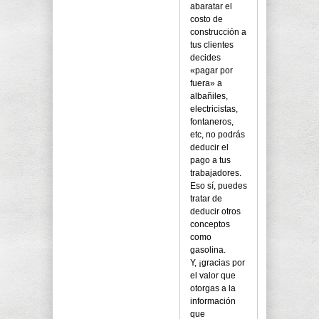
abaratar el
costo de
construcción a
tus clientes
decides
«pagar por
fuera» a
albañiles,
electricistas,
fontaneros,
etc, no podrás
deducir el
pago a tus
trabajadores.
Eso sí, puedes
tratar de
deducir otros
conceptos
como
gasolina.
Y, ¡gracias por
el valor que
otorgas a la
información
que