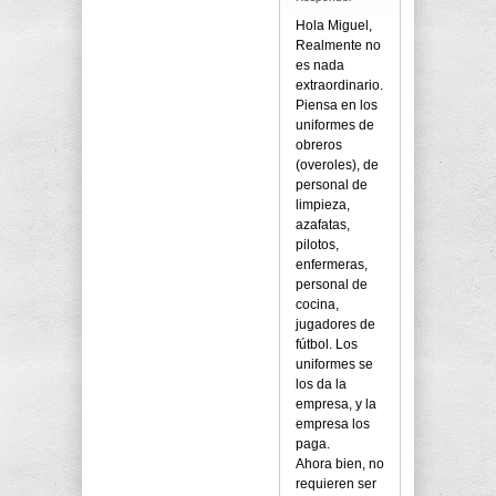
Hola Miguel,
Realmente no
es nada
extraordinario.
Piensa en los
uniformes de
obreros
(overoles), de
personal de
limpieza,
azafatas,
pilotos,
enfermeras,
personal de
cocina,
jugadores de
fútbol. Los
uniformes se
los da la
empresa, y la
empresa los
paga.
Ahora bien, no
requieren ser