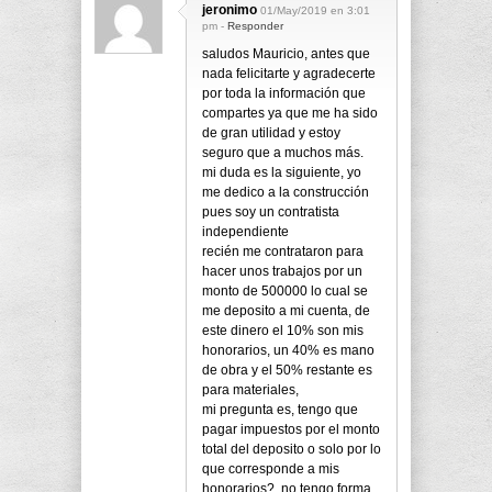
jeronimo
01/May/2019 en 3:01
pm -
Responder
saludos Mauricio, antes que
nada felicitarte y agradecerte
por toda la información que
compartes ya que me ha sido
de gran utilidad y estoy
seguro que a muchos más.
mi duda es la siguiente, yo
me dedico a la construcción
pues soy un contratista
independiente
recién me contrataron para
hacer unos trabajos por un
monto de 500000 lo cual se
me deposito a mi cuenta, de
este dinero el 10% son mis
honorarios, un 40% es mano
de obra y el 50% restante es
para materiales,
mi pregunta es, tengo que
pagar impuestos por el monto
total del deposito o solo por lo
que corresponde a mis
honorarios?, no tengo forma