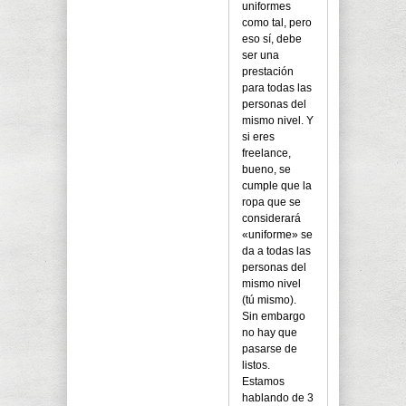
uniformes
como tal, pero
eso sí, debe
ser una
prestación
para todas las
personas del
mismo nivel. Y
si eres
freelance,
bueno, se
cumple que la
ropa que se
considerará
«uniforme» se
da a todas las
personas del
mismo nivel
(tú mismo).
Sin embargo
no hay que
pasarse de
listos.
Estamos
hablando de 3