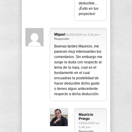
deducible…
¡Éxito en tus
proyectos!
Miguel
01/Dic/2020 en 3:26 pm -
Responder
Buenas tardes Mauricio, me
parecen muy interesantes tus
comentarios. Sin embargo me
surge la duda con respecto al
tema de la ropa, cual es el
fundamento en el cual
encuadras la posibilidad de
hacer deducible dicho gasto
o tienes algun antecedente
respecto a dicha deducción.
Mauricio
Priego
02/Dic/2020 en
2:46 pm -
Responder