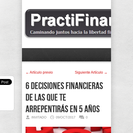
← Artí­culo previo
Siguiente Artí­culo →
6 decisiones financieras
de las que te
arrepentirás en 5 años
INVITADO
09/OCT/2017
0