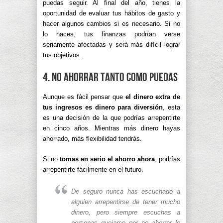
puedas seguir. Al final del año, tienes la
oportunidad de evaluar tus hábitos de gasto y
hacer algunos cambios si es necesario. Si no
lo haces, tus finanzas podrían verse
seriamente afectadas y será más difícil lograr
tus objetivos.
4. No ahorrar tanto como puedas
Aunque es fácil pensar que
el dinero extra de
tus ingresos es dinero para diversión
, esta
es una decisión de la que podrías arrepentirte
en cinco años. Mientras más dinero hayas
ahorrado, más flexibilidad tendrás.
Si no
tomas en serio el ahorro ahora
, podrías
arrepentirte fácilmente en el futuro.
De seguro nunca has escuchado a
alguien arrepentirse de tener mucho
dinero, pero siempre escuchas a
personas quejarse por no ahorrar lo