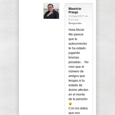
Mauricio
Priego
31/Ago/2017 en
8:21 am -
Responder
Hola Alicia!
Me parece
que tu
autocorrector
te ha estado
jugando
bromas
pesadas… No
creo que el
número de
amigos que
tengas ni tu
estado de
ánimo afecten
en el monto
de tu pensión
Con los datos
que nos