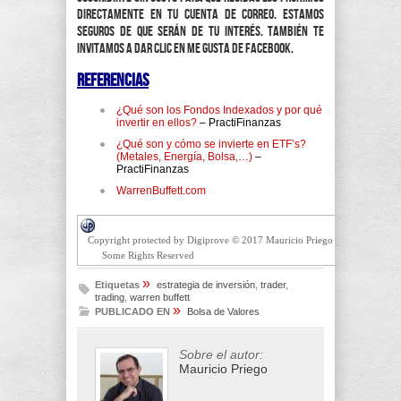
directamente en tu cuenta de correo. Estamos
seguros de que serán de tu interés. También te
invitamos a dar clic en Me Gusta de Facebook.
Referencias
¿Qué son los Fondos Indexados y por qué
invertir en ellos?
– PractiFinanzas
¿Qué son y cómo se invierte en ETF’s?
(Metales, Energía, Bolsa,…)
–
PractiFinanzas
WarrenBuffett.com
Copyright protected by Digiprove © 2017 Mauricio Priego
Some Rights Reserved
»
Etiquetas
estrategia de inversión
,
trader
,
trading
,
warren buffett
»
PUBLICADO EN
Bolsa de Valores
Sobre el autor:
Mauricio Priego