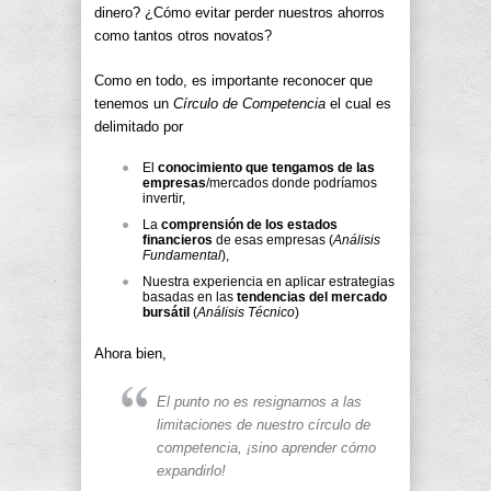
dinero? ¿Cómo evitar perder nuestros ahorros
como tantos otros novatos?
Como en todo, es importante reconocer que
tenemos un
Círculo de Competencia
el cual es
delimitado por
El
conocimiento que tengamos de las
empresas
/mercados donde podríamos
invertir,
La
comprensión de los estados
financieros
de esas empresas (
Análisis
Fundamental
),
Nuestra experiencia en aplicar estrategias
basadas en las
tendencias del mercado
bursátil
(
Análisis Técnico
)
Ahora bien,
El punto no es resignarnos a las
limitaciones de nuestro círculo de
competencia, ¡sino aprender cómo
expandirlo!