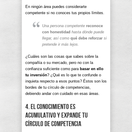
En ningún área puedes considerarte
competente si no conoces tus propios límites.
Una persona competente
reconoce
con honestidad
hasta dónde puede
llegar, así como
qué debe reforzar
si
pretende ir más lejos.
¿Cuáles son las cosas que sabes sobre la
compañía o su mercado, pero no con la
confianza suficiente como para
basar en ello
tu inversión
? ¿Qué es lo que te confunde o
inquieta respecto a esos puntos? Éstos son los
bordes de tu círculo de competencias,
debiendo andar con cuidado en esas áreas.
4. El conocimiento es
acumulativo y expande tu
círculo de competencia