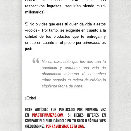
respectivos ingresos, seguirían siendo multi-
millonarios)
5) No olvides que eres tú quien da vida a estos
«ídolos». Por tanto, sé exigente en cuanto a la
calidad de los productos que te entregan y
crítico en cuanto si el precio por
admirarlos
es
justo.
No es razonable que les des con tu
sacrificio y esfuerzo una vida de
abundancia mientras tú no sabes
cómo pagarás tu tarjeta de crédito la
siguiente fecha de corte.
¡Éxito!
Este artículo fue publicado por primera vez
en
practifinanzas.com
. Si tienes interés en
compartirlo publicándolo en tu blog o página web
(reblogging),
por favor sigue esta liga
.