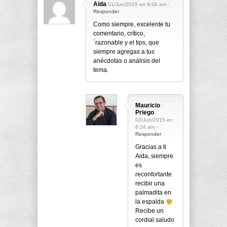
Aida
01/Jun/2015 en 9:06 am -
Responder
Como siempre, excelente tu
comentario, crítico,
´razonable y el tips, que
siempre agregas a tus
anécdotas o análisis del
tema.
Mauricio
Priego
02/Jun/2015 en
6:24 am -
Responder
Gracias a ti
Aida, siempre
es
reconfortante
recibir una
palmadita en
la espalda
Recibe un
cordial saludo