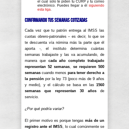
el cual sólo te piden tu CURP y tu correo
electrónico. Puedes llegar a él
siguiendo
esta liga
.
Confirmando tus semanas cotizadas
Cada vez que tu patrón entrega al IMSS las
cuotas obrero-patronales – es decir, lo que se
te descuenta vía nómina más la parte que él
aporta -, el instituto determina cuántas
semanas trabajaste y las va acumulando, de
manera que
cada año completo trabajado
representan 52 semanas
,
se requieren 500
semanas
cuando menos
para tener derecho a
la pensión
por la ley 73 (poco más de 9 años
y medio), y el cálculo se basa en las
1560
semanas que representan 30 años
de
servicio.
¿Por qué podría variar?
El primer motivo es porque tengas
más de un
registro ante el IMSS
, lo cual comúnmente se