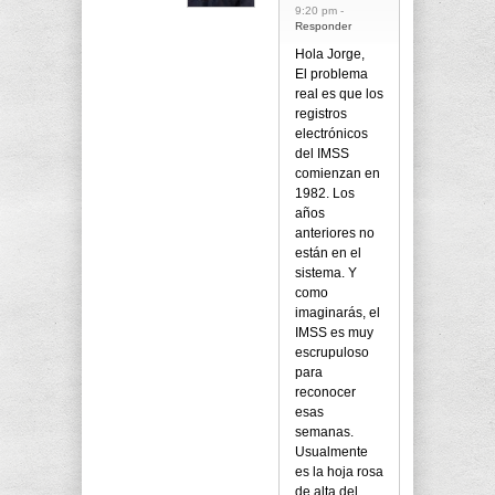
9:20 pm -
Responder
Hola Jorge,
El problema
real es que los
registros
electrónicos
del IMSS
comienzan en
1982. Los
años
anteriores no
están en el
sistema. Y
como
imaginarás, el
IMSS es muy
escrupuloso
para
reconocer
esas
semanas.
Usualmente
es la hoja rosa
de alta del