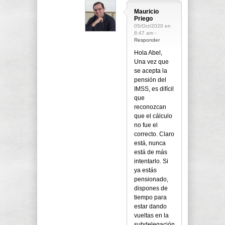
Mauricio
Priego
05/Oct/2020 en
8:47 am -
Responder
Hola Abel,
Una vez que
se acepta la
pensión del
IMSS, es difícil
que
reconozcan
que el cálculo
no fue el
correcto. Claro
está, nunca
está de más
intentarlo. Si
ya estás
pensionado,
dispones de
tiempo para
estar dando
vueltas en la
subdelegación