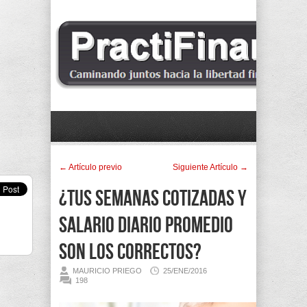
← Artí­culo previo
Siguiente Artí­culo →
¿Tus Semanas Cotizadas y
Salario Diario Promedio
son los correctos?
MAURICIO PRIEGO
25/ENE/2016
198