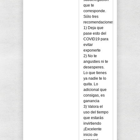
que te
corresponde.
Sólo tres
recomendaciones:
1) Deja que
pase esto del
COVID19 para
evitar
exponerte
2) No te
angusties ni te
desesperes.
Lo que tienes
ya nadie te lo
quita. Lo
adicional que
consigas, es
ganancia
3) Valora el
uso del tiempo
que estarás
invirtiendo
¡Excelente
inicio de