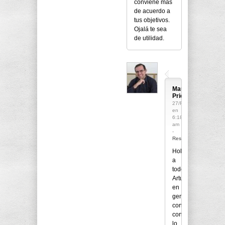
conviene mas
de acuerdo a
tus objetivos.
Ojalá te sea
de utilidad.
Mauricio
Priego
27/Feb/2015
en
6:18
am
-
Responder
Hola
a
todos!
Arturo,
en
general
concuerdo
con
lo