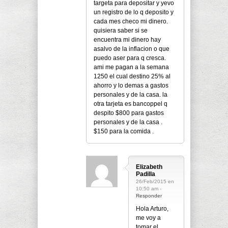
targeta para depositar y yevo
un registro de lo q deposito y
cada mes checo mi dinero.
quisiera saber si se
encuentra mi dinero hay
asalvo de la inflacion o que
puedo aser para q cresca.
ami me pagan a la semana
1250 el cual destino 25% al
ahorro y lo demas a gastos
personales y de la casa. la
otra tarjeta es bancoppel q
despito $800 para gastos
personales y de la casa .
$150 para la comida .
Elizabeth
Padilla
26/Feb/2015 en
10:50 am -
Responder
Hola Arturo,
me voy a
tomar el