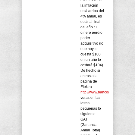
mientras que
la inflación
está arriba del
4% anual, es
decir al final
del año tu
dinero perdió
poder
adquisitivo (lo
que hoy te
cuesta $100
en un año te
costará $104)
De hecho si
entras a la
pagina de
Elektra
http://www.bancoazteca.com.mx/
veras en las
letras
pequeñas lo
siguiente:
GAT
(Ganancia
Anual Total)