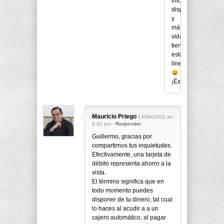
información
disponible
y
más
vida
tienen
estas
líneas
¡Éxito!
Mauricio Priego
13/Dic/2011 en
9:41 pm -
Responder
Guillermo, gracias por
compartirnos tus inquietudes.
Efectivamente, una tarjeta de
débito representa ahorro a la
vista.
El término significa que en
todo momento puedes
disponer de tu dinero, tal cual
lo haces al acudir a a un
cajero automático, al pagar