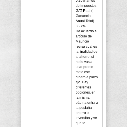
0.25% antes
de impuestos.
GAT Real (
Ganancia
Anual Total) –
3.27%
De acuerdo al
artículo de
Mauricio
revisa cual es
la finalidad de
tu ahorro, si
no lo vas a
usar pronto
mete ese
dinero a plazo
fijo. Hay
diferentes
opciones, en
la misma
página entra a
la pestaña
ahorro e
inversión y ve
que te