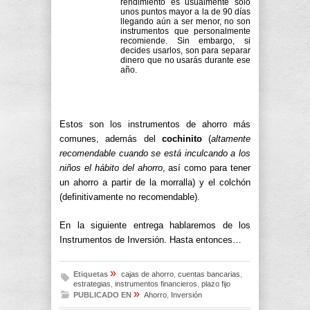
rendimiento es usualmente sólo
unos puntos mayor a la de 90 días
llegando aún a ser menor, no son
instrumentos que personalmente
recomiende. Sin embargo, si
decides usarlos, son para separar
dinero que no usarás durante ese
año.
Estos son los instrumentos de ahorro más
comunes, además del
cochinito
(
altamente
recomendable cuando se está inculcando a los
niños el hábito del ahorro
, así como para tener
un ahorro a partir de la morralla) y el colchón
(definitivamente no recomendable).
En la siguiente entrega hablaremos de los
Instrumentos de Inversión. Hasta entonces…
»
Etiquetas
cajas de ahorro
,
cuentas bancarias
,
estrategias
,
instrumentos financieros
,
plazo fijo
»
PUBLICADO EN
Ahorro
,
Inversión