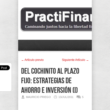
← Artí­culo previo
Siguiente Artí­culo →
Del cochinito al plazo
fijo: Estrategias de
ahorro e inversión (I)
MAURICIO PRIEGO
13/JUL/2011
5