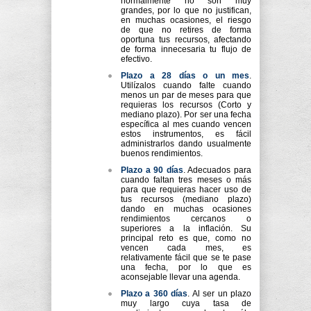
normalmente no son muy
grandes, por lo que no justifican,
en muchas ocasiones, el riesgo
de que no retires de forma
oportuna tus recursos, afectando
de forma innecesaria tu flujo de
efectivo.
Plazo a 28 días o un mes
.
Utilízalos cuando falte cuando
menos un par de meses para que
requieras los recursos (Corto y
mediano plazo). Por ser una fecha
específica al mes cuando vencen
estos instrumentos, es fácil
administrarlos dando usualmente
buenos rendimientos.
Plazo a 90 días
. Adecuados para
cuando faltan tres meses o más
para que requieras hacer uso de
tus recursos (mediano plazo)
dando en muchas ocasiones
rendimientos cercanos o
superiores a la inflación. Su
principal reto es que, como no
vencen cada mes, es
relativamente fácil que se te pase
una fecha, por lo que es
aconsejable llevar una agenda.
Plazo a 360 días
. Al ser un plazo
muy largo cuya tasa de