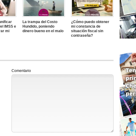
nificar
La trampa del Costo
¿Cómo puedo obtener
el IMSS e
Hundido, poniendo
mi constancia de
rar mi
dinero bueno en el malo
situación fiscal sin
contraseña?
Comentario