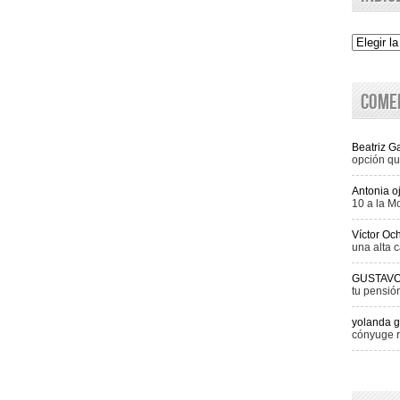
Indice
Come
Beatriz 
opción qu
Antonia o
10 a la M
Víctor Oc
una alta c
GUSTAV
tu pensió
yolanda g
cónyuge r