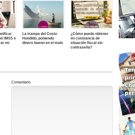
nificar
La trampa del Costo
¿Cómo puedo obtener
el IMSS e
Hundido, poniendo
mi constancia de
rar mi
dinero bueno en el malo
situación fiscal sin
contraseña?
Comentario