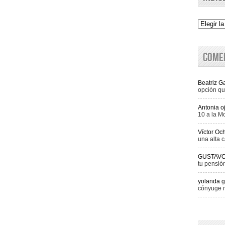
Indice
Come
Beatriz 
opción qu
Antonia o
10 a la M
Víctor Oc
una alta c
GUSTAV
tu pensió
yolanda g
cónyuge r