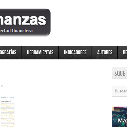
fografías
Herramientas
Indicadores
Autores
R
¿Qué 
0