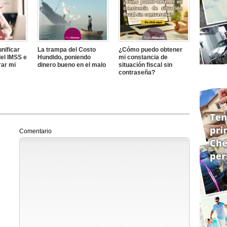
nificar
La trampa del Costo
¿Cómo puedo obtener
el IMSS e
Hundido, poniendo
mi constancia de
rar mi
dinero bueno en el malo
situación fiscal sin
contraseña?
Comentario