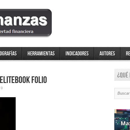
fografías
Herramientas
Indicadores
Autores
R
¿Qué 
EliteBook Folio
0