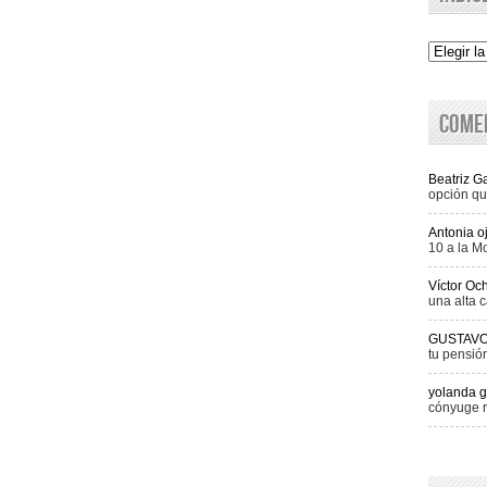
Indice
Come
Beatriz 
opción qu
Antonia o
10 a la M
Víctor Oc
una alta c
GUSTAV
tu pensió
yolanda g
cónyuge r