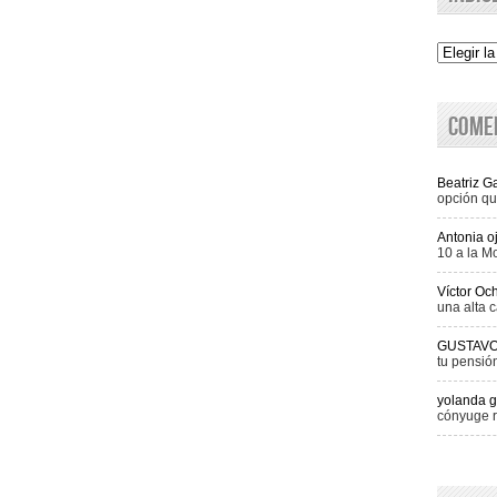
Indice
Come
Beatriz 
opción qu
Antonia o
10 a la M
Víctor Oc
una alta c
GUSTAV
tu pensió
yolanda g
cónyuge r