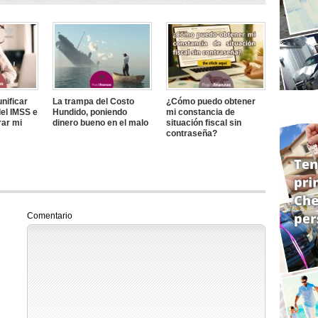
nificar
La trampa del Costo
¿Cómo puedo obtener
el IMSS e
Hundido, poniendo
mi constancia de
rar mi
dinero bueno en el malo
situación fiscal sin
contraseña?
Comentario