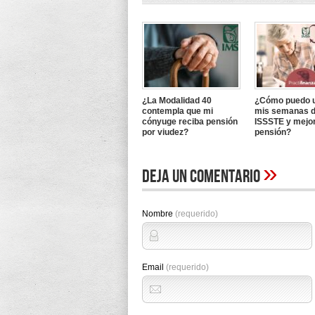
¿La Modalidad 40
¿Cómo puedo u
contempla que mi
mis semanas d
cónyuge reciba pensión
ISSSTE y mejo
por viudez?
pensión?
»
Deja un comentario
Nombre
(requerido)
Email
(requerido)