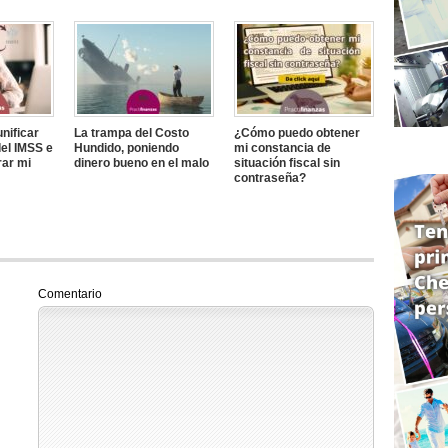
nificar
La trampa del Costo
¿Cómo puedo obtener
el IMSS e
Hundido, poniendo
mi constancia de
rar mi
dinero bueno en el malo
situación fiscal sin
contraseña?
Comentario