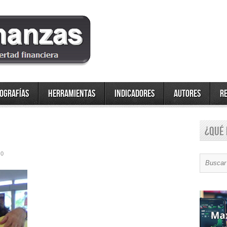
fografías
Herramientas
Indicadores
Autores
R
¿Qué 
0