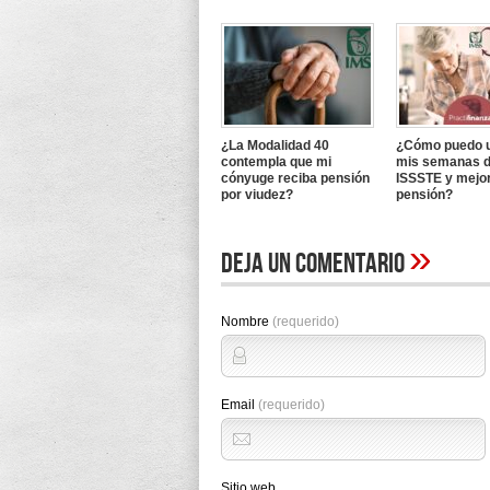
¿La Modalidad 40
¿Cómo puedo u
contempla que mi
mis semanas d
cónyuge reciba pensión
ISSSTE y mejo
por viudez?
pensión?
»
Deja un comentario
Nombre
(requerido)
Email
(requerido)
Sitio web