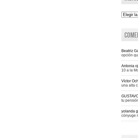
Indice
Come
Beatriz 
opción qu
Antonia o
10 a la M
Víctor Oc
una alta c
GUSTAV
tu pensió
yolanda g
cónyuge r