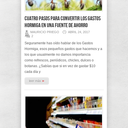
Cuatro pasos para convertir los Gastos
Hormiga en una fuente de ahorro
MAURICIO PRIEGO
ABRIL 24, 2017
2
Seguramente has oído hablar de los Gastos
Hormiga, esos pequeños gastos que hacemos y a
los que usualmente no damos importancia
como refrescos, periódicos, chicles, dulces o
botanas. ¿Sabías que si en vez de gastar $10
cada día y
»
leer más