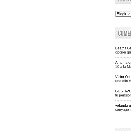
Indice
Come
Beatriz 
opción qu
Antonia o
10 a la M
Víctor Oc
una alta c
GUSTAV
tu pensió
yolanda g
cónyuge r