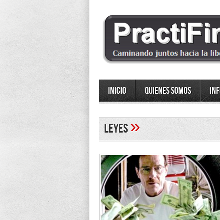
Inicio
Quienes somos
In
»
leyes