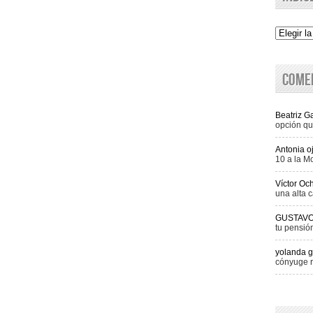
Indice
Come
Beatriz 
opción qu
Antonia o
10 a la M
Víctor Oc
una alta c
GUSTAV
tu pensió
yolanda g
cónyuge r