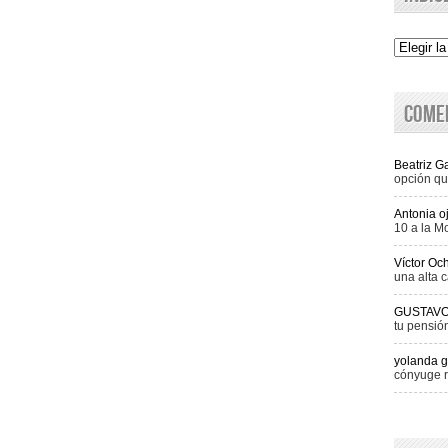
Indice
Come
Beatriz 
opción qu
Antonia o
10 a la M
Víctor Oc
una alta c
GUSTAV
tu pensió
yolanda g
cónyuge r