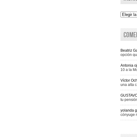
Indice
Come
Beatriz 
opción qu
Antonia o
10 a la M
Víctor Oc
una alta c
GUSTAV
tu pensió
yolanda g
cónyuge r