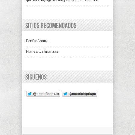
que mi cónyuge reciba pensión por viudez?
Sitios recomendados
EcoFinAhorro
Planea tus finanzas
Síguenos