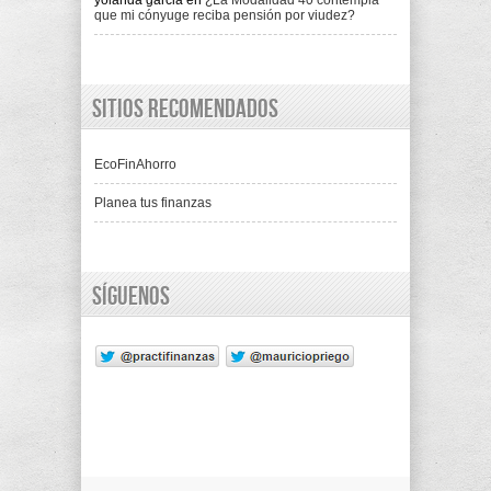
yolanda garcia
en
¿La Modalidad 40 contempla
que mi cónyuge reciba pensión por viudez?
Sitios recomendados
EcoFinAhorro
Planea tus finanzas
Síguenos