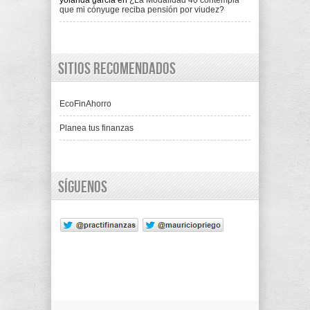
yolanda garcia
en
¿La Modalidad 40 contempla
que mi cónyuge reciba pensión por viudez?
Sitios recomendados
EcoFinAhorro
Planea tus finanzas
Síguenos