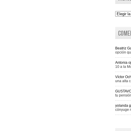
Indice
Come
Beatriz 
opción qu
Antonia o
10 a la M
Víctor Oc
una alta c
GUSTAV
tu pensió
yolanda g
cónyuge r