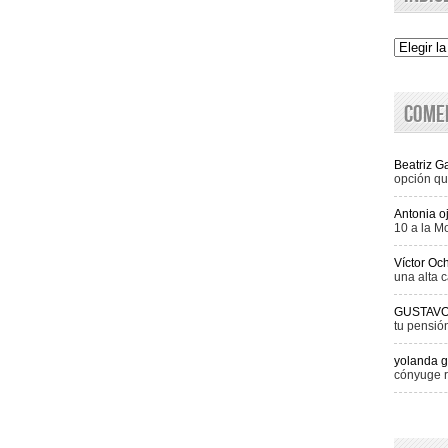
Indice
Come
Beatriz 
opción qu
Antonia o
10 a la M
Víctor Oc
una alta c
GUSTAV
tu pensió
yolanda g
cónyuge r