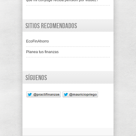
que mi cónyuge reciba pensión por viudez?
Sitios recomendados
EcoFinAhorro
Planea tus finanzas
Síguenos