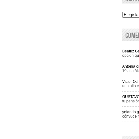
Indice
Come
Beatriz 
opción qu
Antonia o
10 a la M
Víctor Oc
una alta c
GUSTAV
tu pensió
yolanda g
cónyuge r